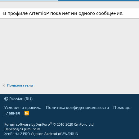
В профиле ArtemioP пока нет ни одного сообщения.
Пользователи
Russian (RU)
Условия и правила
Политика конфиденциальности
Помощь
Главная
R
S
S
®
Forum software by XenForo
© 2010-2020 XenForo Ltd.
Перевод от Jumuro ®
XenPorta 2 PRO
© Jason Axelrod of
8WAYRUN