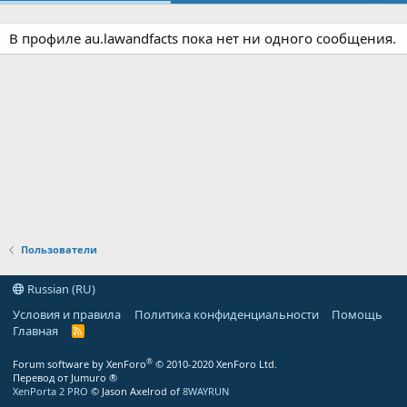
В профиле au.lawandfacts пока нет ни одного сообщения.
Пользователи
Russian (RU)
Условия и правила
Политика конфиденциальности
Помощь
Главная
R
S
S
®
Forum software by XenForo
© 2010-2020 XenForo Ltd.
Перевод от Jumuro ®
XenPorta 2 PRO
© Jason Axelrod of
8WAYRUN