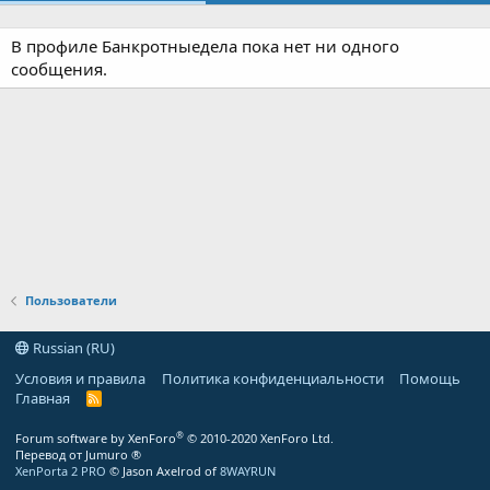
В профиле Банкротныедела пока нет ни одного
сообщения.
Пользователи
Russian (RU)
Условия и правила
Политика конфиденциальности
Помощь
Главная
R
S
S
®
Forum software by XenForo
© 2010-2020 XenForo Ltd.
Перевод от Jumuro ®
XenPorta 2 PRO
© Jason Axelrod of
8WAYRUN