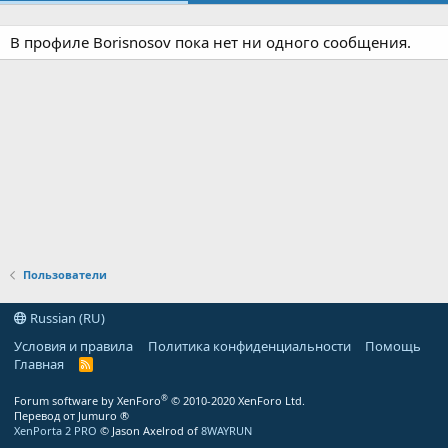
В профиле Borisnosov пока нет ни одного сообщения.
Пользователи
Russian (RU)
Условия и правила
Политика конфиденциальности
Помощь
Главная
R
S
S
®
Forum software by XenForo
© 2010-2020 XenForo Ltd.
Перевод от Jumuro ®
XenPorta 2 PRO
© Jason Axelrod of
8WAYRUN