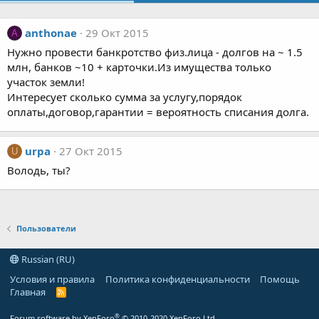
anthonae
29 Окт 2015
A
Нужно провести банкротство физ.лица - долгов на ~ 1.5
млн, банков ~10 + карточки.Из имущества только
участок земли!
Интересует сколько сумма за услугу,порядок
оплаты,договор,гарантии = вероятность списания долга.
urpa
27 Окт 2015
U
Володь, ты?
Пользователи
Russian (RU)
Условия и правила
Политика конфиденциальности
Помощь
Главная
R
S
S
®
Forum software by XenForo
© 2010-2020 XenForo Ltd.