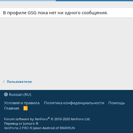
В профиле GSG пока нет ни одного сообщения.
Пользователи
Russian (RU)
Условия и правила
Политика конфиденциальности
Помощь
Главная
R
S
S
®
Forum software by XenForo
© 2010-2020 XenForo Ltd.
Перевод от Jumuro ®
XenPorta 2 PRO
© Jason Axelrod of
8WAYRUN