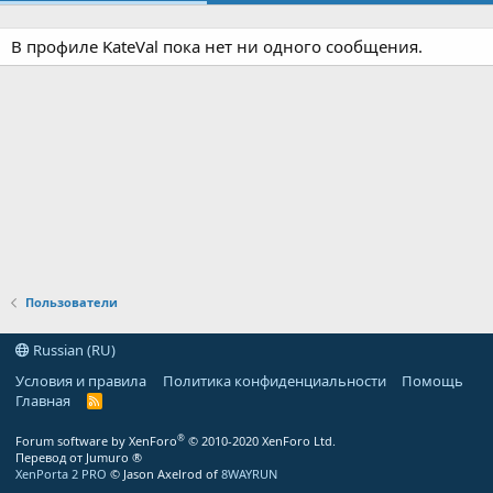
В профиле KateVal пока нет ни одного сообщения.
Пользователи
Russian (RU)
Условия и правила
Политика конфиденциальности
Помощь
Главная
R
S
S
®
Forum software by XenForo
© 2010-2020 XenForo Ltd.
Перевод от Jumuro ®
XenPorta 2 PRO
© Jason Axelrod of
8WAYRUN