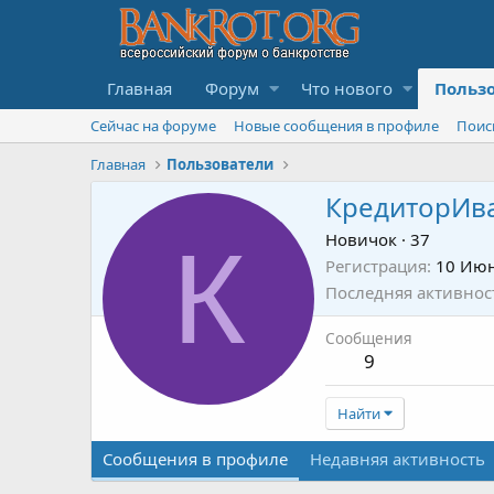
Главная
Форум
Что нового
Польз
Сейчас на форуме
Новые сообщения в профиле
Поис
Главная
Пользователи
КредиторИв
К
Новичок
·
37
Регистрация
10 Июн
Последняя активнос
Сообщения
9
Найти
Сообщения в профиле
Недавняя активность