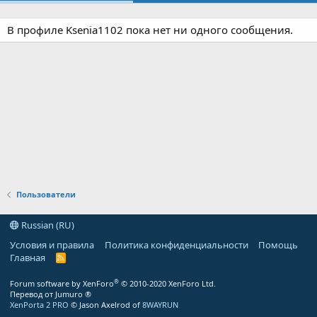
В профиле Ksenia1102 пока нет ни одного сообщения.
Пользователи
Russian (RU)
Условия и правила
Политика конфиденциальности
Помощь
Главная
R
S
S
®
Forum software by XenForo
© 2010-2020 XenForo Ltd.
Перевод от Jumuro ®
XenPorta 2 PRO
© Jason Axelrod of
8WAYRUN