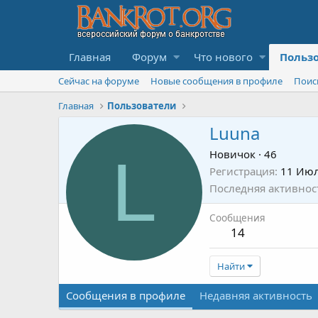
Главная
Форум
Что нового
Польз
Сейчас на форуме
Новые сообщения в профиле
Поис
Главная
Пользователи
Luuna
L
Новичок
·
46
Регистрация
11 Июл
Последняя активнос
Сообщения
14
Найти
Сообщения в профиле
Недавняя активность