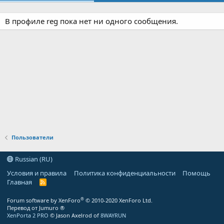
В профиле reg пока нет ни одного сообщения.
Пользователи
Russian (RU)
Условия и правила
Политика конфиденциальности
Помощь
Главная
R
S
S
®
Forum software by XenForo
© 2010-2020 XenForo Ltd.
Перевод от Jumuro ®
XenPorta 2 PRO
© Jason Axelrod of
8WAYRUN