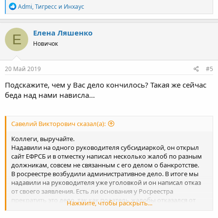
Р
Admi
,
Тигресс
и
Инхаус
е
а
к
Елена Ляшенко
Е
ц
Новичок
и
и
:
20 Май 2019
#5
Подскажите, чем у Вас дело кончилось? Такая же сейчас
беда над нами нависла...
Савелий Викторович сказал(а):
Коллеги, выручайте.
Надавили на одного руководителя субсидиаркой, он открыл
сайт ЕФРСБ и в отместку написал несколько жалоб по разным
должникам, совсем не связанным с его делом о банкротстве.
В росреестре возбудили административное дело. В итоге мы
надавили на руководителя уже уголовкой и он написал отказ
от своего заявления. Есть ли основания у Росреестра
прекратить это дело, так как податель жалобы отказался от
Нажмите, чтобы раскрыть...
нее? Поделитесь практикой пожалуйста.