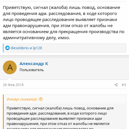
Приветствую, сигнал (жалоба) лишь повод, основание
для проведения адм. расследования, в ходе которого
лицо проводящее расследование выявляет признаки
адм правонарушения, при этом отказ от жалобы не
является основанием для прекращения производства по
админитративному делу, имхо.
Р
dieseldenis
и
Ip128
е
а
к
Александр К
А
ц
Пользователь
и
и
:
26 Фев 2018
#3
Инхаус сказал(а):
Приветствую, сигнал (жалоба) лишь повод, основание для
проведения адм. расследования, в ходе которого лицо
проводящее расследование выявляет признаки адм
правонарушения, при этом отказ от жалобы не является
основанием для прекращения производства по