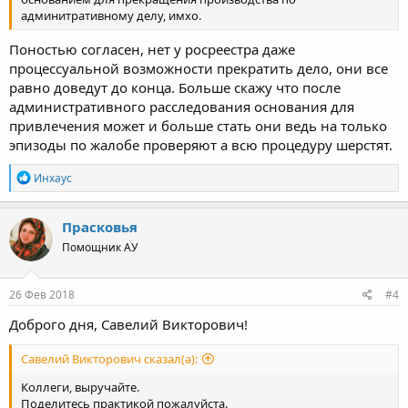
админитративному делу, имхо.
Поностью согласен, нет у росреестра даже
процессуальной возможности прекратить дело, они все
равно доведут до конца. Больше скажу что после
административного расследования основания для
привлечения может и больше стать они ведь на только
эпизоды по жалобе проверяют а всю процедуру шерстят.
Р
Инхаус
е
а
к
Прасковья
ц
Помощник АУ
и
и
:
26 Фев 2018
#4
Доброго дня, Савелий Викторович!
Савелий Викторович сказал(а):
Коллеги, выручайте.
Поделитесь практикой пожалуйста.