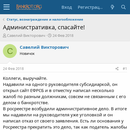
Вход
Регистрация
Статус, вознаграждение и налогообложение
Административка, спасайте!
А
Д
Савелий Викторович
24 Фев 2018
в
а
т
т
Савелий Викторович
С
о
а
Новичок
р
н
т
а
е
ч
24 Фев 2018
#1
м
а
ы
л
Коллеги, выручайте.
а
Надавили на одного руководителя субсидиаркой, он
открыл сайт ЕФРСБ и в отместку написал несколько
жалоб по разным должникам, совсем не связанным с его
делом о банкротстве.
В росреестре возбудили административное дело. В итоге
мы надавили на руководителя уже уголовкой и он
написал отказ от своего заявления. Есть ли основания у
Росреестра прекратить это дело, так как податель жалобы