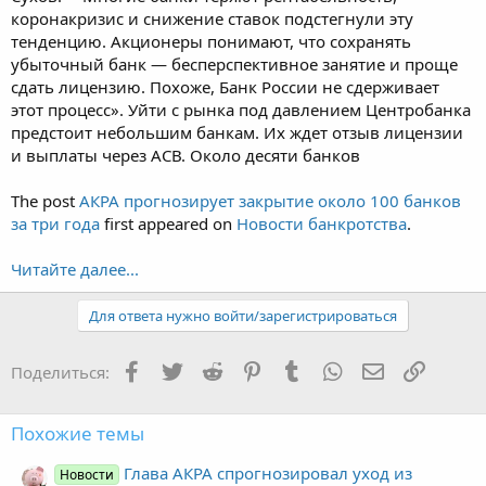
коронакризис и снижение ставок подстегнули эту
тенденцию. Акционеры понимают, что сохранять
убыточный банк — бесперспективное занятие и проще
сдать лицензию. Похоже, Банк России не сдерживает
этот процесс». Уйти с рынка под давлением Центробанка
предстоит небольшим банкам. Их ждет отзыв лицензии
и выплаты через АСВ. Около десяти банков
The post
АКРА прогнозирует закрытие около 100 банков
за три года
first appeared on
Новости банкротства
.
Читайте далее...
Для ответа нужно войти/зарегистрироваться
Facebook
Twitter
Reddit
Pinterest
Tumblr
WhatsApp
Электронная
Ссылка
Поделиться:
Похожие темы
Глава АКРА спрогнозировал уход из
Новости