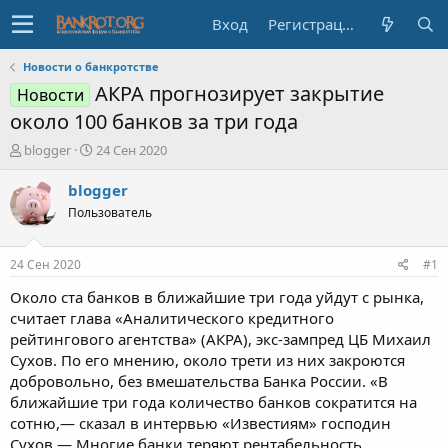
Вход
Регистрация
Новости о банкротстве
АКРА прогнозирует закрытие
Новости
около 100 банков за три года
А
Д
blogger
24 Сен 2020
в
а
т
т
blogger
о
а
Пользователь
р
н
т
а
е
ч
24 Сен 2020
#1
м
а
ы
л
Около ста банков в ближайшие три года уйдут с рынка,
а
считает глава «Аналитического кредитного
рейтингового агентства» (АКРА), экс-зампред ЦБ Михаил
Сухов. По его мнению, около трети из них закроются
добровольно, без вмешательства Банка России. «В
ближайшие три года количество банков сократится на
сотню,— сказал в интервью «Известиям» господин
Сухов.— Многие банки теряют рентабельность,