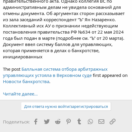
правительственного акта. Однако коллегия ВС по
административным делам не увидела оснований для
отмены документа. Об аргументах сторон рассказывает
из зала заседаний корреспондент “Ъ” Ян Назаренко.
Коллективный иск АУ о признании недействующим
постановления правительства РФ №634 от 22 мая 2024
года был подан в марте (подробнее см. “Ъ” от 20 марта).
Документ ввел систему баллов для управляющих,
которая применяется в делах о банкротстве,
инициированных
The post
Балльная система отбора арбитражных
управляющих устояла в Верховном суде
first appeared on
Новости банкротства
.
Читайте далее...
Для ответа нужно войти/зарегистрироваться
Facebook
Twitter
Reddit
Pinterest
Tumblr
WhatsApp
Электронная
Ссылка
Поделиться: