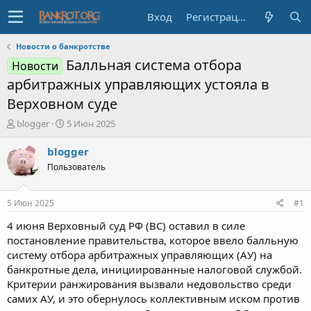
Вход
Регистрация
Новости о банкротстве
Балльная система отбора
Новости
арбитражных управляющих устояла в
Верховном суде
А
Д
blogger
5 Июн 2025
в
а
т
т
blogger
о
а
Пользователь
р
н
т
а
е
ч
5 Июн 2025
#1
м
а
ы
л
4 июня Верховный суд РФ (ВС) оставил в силе
а
постановление правительства, которое ввело балльную
систему отбора арбитражных управляющих (АУ) на
банкротные дела, инициированные налоговой службой.
Критерии ранжирования вызвали недовольство среди
самих АУ, и это обернулось коллективным иском против