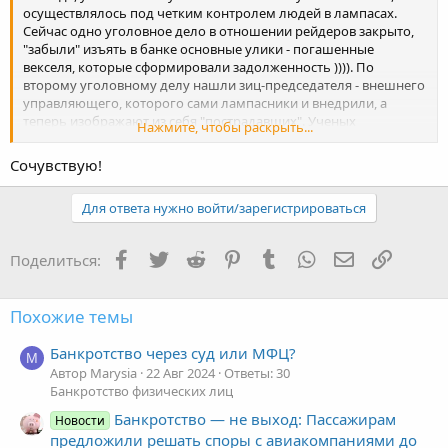
осуществлялось под четким контролем людей в лампасах.
Сейчас одно уголовное дело в отношении рейдеров закрыто,
"забыли" изъять в банке основные улики - погашенные
векселя, которые сформировали задолженность )))). По
второму уголовному делу нашли зиц-председателя - внешнего
управляющего, которого сами лампасники и внедрили, а
теперь изображают из себя "пострадавших". Ученых
Нажмите, чтобы раскрыть...
выбросили на улицу, оборудование - на свалку, а здания теперь
будут получены "законным путем" - через суд. Так что на месте,
Сочувствую!
где раньше была наука скоро будет или бордель или казино
(все "подпольное", разумеется).
Для ответа нужно войти/зарегистрироваться
А весь опыт, в том числе и по уникальному процессу (работал
опытный завод!) получения новых видов топлив - на свалку,
нам не надо, зачем нам экология, будем травить население
Facebook
Twitter
Reddit
Pinterest
Tumblr
WhatsApp
Электронная
Ссылка
Поделиться:
дальше, оно у нас стойкое, все выдержит.
Похожие темы
Банкротство через суд или МФЦ?
M
Автор Marysia
22 Авг 2024
Ответы: 30
Банкротство физических лиц
Банкротство — не выход: Пассажирам
Новости
предложили решать споры с авиакомпаниями до