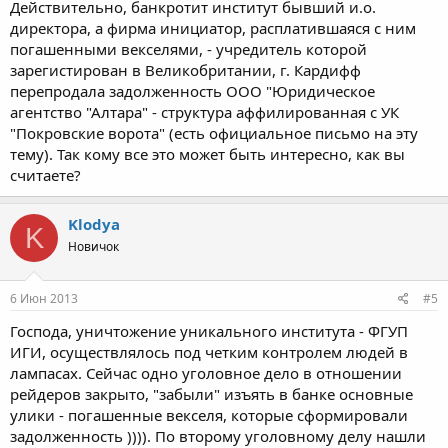
Действительно, банкротит институт бывший и.о.
директора, а фирма инициатор, расплатившаяся с ним
погашенными векселями, - учредитель которой
зарегистирован в Великобритании, г. Кардифф
перепродала задолженность ООО "Юридическое
агентство "Алтара" - структура аффилированная с УК
"Покровские ворота" (есть официальное письмо на эту
тему). Так кому все это может быть интересно, как вы
считаете?
Klodya
K
Новичок
6 Июн 2013
#5
Господа, уничтожение уникального института - ФГУП
ИГИ, осуществлялось под четким контролем людей в
лампасах. Сейчас одно уголовное дело в отношении
рейдеров закрыто, "забыли" изъять в банке основные
улики - погашенные векселя, которые сформировали
задолженность )))). По второму уголовному делу нашли