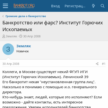
Вход
Регистрация
Громкие дела о банкротстве
Банкротство или фарс? Институт Горючих
Ископаемых
А
Д
Земляк
30 Апр 2008
в
а
т
т
Земляк
З
о
а
Новичок
р
н
т
а
е
ч
30 Апр 2008
#1
м
а
ы
л
Коллеги, в Москве существует некий ФГУП ИГИ
а
(Институт Горючих Ископаемых). Ленинский 39
Его банкротит некая "неустановленная группа лиц".
Насколько я понимаю с помощью и.о. генерального
директора.
Кто-нибудь знает, людей, которые это исполняют? Если
возможно - дайте контакты, есть интересное
предложение. Уверен исполнителей банкротства