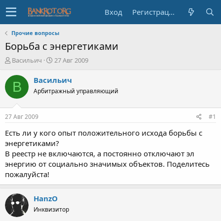
Вход
Регистрация
Прочие вопросы
Борьба с энергетиками
А
Д
Васильич
27 Авг 2009
в
а
т
т
Васильич
В
о
а
Арбитражный управляющий
р
н
т
а
е
ч
27 Авг 2009
#1
м
а
ы
л
Есть ли у кого опыт положительного исхода борьбы с
а
энергетиками?
В реестр не включаются, а постоянно отключают эл
энергию от социально значимых объектов. Поделитесь
пожалуйста!
HanzO
Инквизитор