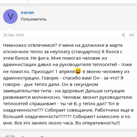
voron
V
Пользователь
28 Авг 2009
#4
Немножко отвлечемся!? У меня на должнике в марте
отключили тепло за неуплату (стандартно) Я бился с
этим бился. Не фига. Мне помогал человек из
администации давил на руководителя теплосетей - тоже
не помогло. Приходит 1 апреля
я звоню человеку из
администрации. Говорю - спасибо вам! Он - за что? Я
говорю - дык тепло дали. Он в секундном
замешательстве типа - на здоровье! Дальше ситуация
развивается молненосно. Человак звонит руководителю
теплосетей спрашивает - ты чё В..у тепло дал? Тот в
озадаченности??? Собирает совещание. Работники еще в
большей озадаченности?????? Собирают комиссию и ко
мне. Все это заняло около часа. Во оперативность!!!