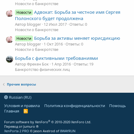
Новости о банкротстве
Адвокат: Борьба за честное имя Сергея
Новости
Полонского будет продолжена
Автор blogger
12 Июл 2017
Ответы: 0
Новости о банкротстве
Борьба за активы меняет юрисдикцию
Новости
Автор blogger
1 Окт 2016
Ответы: 0
Новости о банкротстве
Борьба с фиктивными требованиями
Автор Фрекен Бок
1 Апр 2016
Ответы: 19
Банкротство физических лиц
Прочие вопросы
Russian (RU)
Условия и правила
Политика конфиденциальности
Помощь
Главная
R
S
S
®
Forum software by XenForo
© 2010-2020 XenForo Ltd.
Перевод от Jumuro ®
XenPorta 2 PRO
© Jason Axelrod of
8WAYRUN