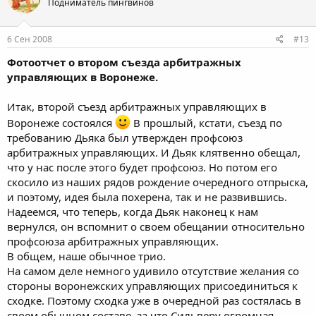
Подниматель пингвинов
6 Сен 2008
#13
Фотоотчет о втором съезда арбитражных
управляющих в Воронеже.
Итак, второй съезд арбитражных управляющих в
Воронеже состоялся
В прошлый, кстати, съезд по
требованию Дьяка был утвержден профсоюз
арбитражных управляющих. И Дьяк клятвенно обещал,
что у нас после этого будет профсоюз. Но потом его
скосило из наших рядов рождение очередного отпрыска,
и поэтому, идея была похерена, так и не развившись.
Надеемся, что теперь, когда Дьяк наконец к нам
вернулся, он вспомнит о своем обещании относительно
профсоюза арбитражных управляющих.
В общем, наше обычное трио.
На самом деле немного удивило отсутствие желания со
стороны воронежских управляющих присоединиться к
сходке. Поэтому сходка уже в очередной раз состялась в
своем обычном составе, за что Сильверу огромная