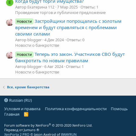
Когда будут торги имущества?
Е
Автор Екатерина 112
7 Мар 2025
Ответы: 1
Проведение торгов и публичное предложение
Застройщики попрощались с золотым
Новости
временем и будут справляться с проблемами
своими силами
Автор blogger
4 Дек 2024
Ответы: 0
Новости о банкротстве
Теперь это закон. Участников СВО будут
Новости
банкротить по новым правилам
Автор blogger
6 Авг 2024
Ответы: 1
Новости о банкротстве
Все, кроме банкротства
Russian (RU)
Условия и правила
Политика конфиденциальности
Помощь
Главная
R
S
S
®
Forum software by XenForo
© 2010-2020 XenForo Ltd.
Перевод от Jumuro ®
XenPorta 2 PRO
© Jason Axelrod of
8WAYRUN