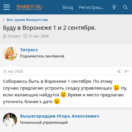
Вход
Регистрация
Все, кроме банкротства
Буду в Воронеже 1 и 2 сентября.
А
Д
Тигресс
25 Авг 2008
в
а
т
т
Тигресс
о
а
Подниматель пингвинов
р
н
т
а
е
ч
25 Авг 2008
#1
м
а
ы
л
Собираюсь быть в Воронеже 1 сентября. По этому
а
случаю предлагаю устроить сходку управляющих
Ну,
если желающие найдутся
Время и место предлагаю
уточнить ближе к дате
Вышегородцев Игорь Алексеевич
Гениальный управляющий