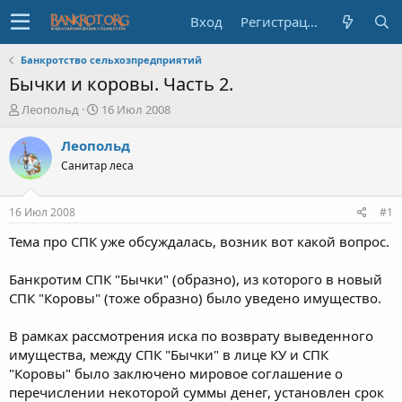
Вход
Регистрация
Банкротство сельхозпредприятий
Бычки и коровы. Часть 2.
А
Д
Леопольд
16 Июл 2008
в
а
т
т
Леопольд
о
а
Санитар леса
р
н
т
а
е
ч
16 Июл 2008
#1
м
а
ы
л
Тема про СПК уже обсуждалась, возник вот какой вопрос.
а
Банкротим СПК "Бычки" (образно), из которого в новый
СПК "Коровы" (тоже образно) было уведено имущество.
В рамках рассмотрения иска по возврату выведенного
имущества, между СПК "Бычки" в лице КУ и СПК
"Коровы" было заключено мировое соглашение о
перечислении некоторой суммы денег, установлен срок