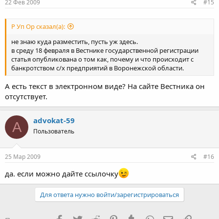
22 Фев 2009
#15
Р Уп Ор сказал(а):
не знаю куда разместить, пусть уж здесь.
в среду 18 февраля в Вестнике государственной регистрации
статья опубликована о том как, почему и что происходит с
банкротством с/х предприятий в Воронежской области.
А есть текст в электронном виде? На сайте Вестника он
отсутствует.
advokat-59
A
Пользователь
25 Мар 2009
#16
да. если можно дайте ссылочку
Для ответа нужно войти/зарегистрироваться
Facebook
Twitter
Reddit
Pinterest
Tumblr
WhatsApp
Электронная
Ссылка