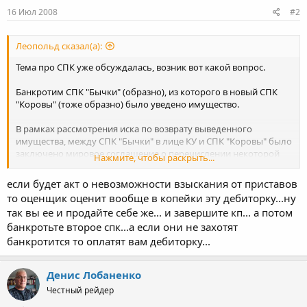
16 Июл 2008
#2
Леопольд сказал(а):
Тема про СПК уже обсуждалась, возник вот какой вопрос.
Банкротим СПК "Бычки" (образно), из которого в новый СПК
"Коровы" (тоже образно) было уведено имущество.
В рамках рассмотрения иска по возврату выведенного
имущества, между СПК "Бычки" в лице КУ и СПК "Коровы" было
заключено мировое соглашение о перечислении некоторой
Нажмите, чтобы раскрыть...
суммы денег, установлен срок платежа.
если будет акт о невозможности взыскания от приставов
СПК "Коровы" от этой суммы перечислило порядка 12%, и СПК
то оценщик оценит вообще в копейки эту дебиторку...ну
"Бычки" на суммы недоплат выданы исполнительные листы.
так вы ее и продайте себе же... и завершите кп... а потом
банкротьте второе спк...а если они не захотят
Листы направлены приставам. К листам прилагался список
выведенного имущества (дабы облегчить приставам жизнь и
банкротится то оплатят вам дебиторку...
розыск имущества).
Денис Лобаненко
Пристав ограничилась тем, что выставила инкассо к счету СПК
"Коровы", а по поводу описи техники и скота сказала, что на это
Честный рейдер
имущество арест не может быть наложен в соответствии с