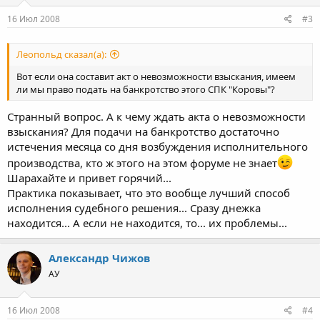
законом о сельхозкооперативах.
16 Июл 2008
#3
По закону она права.
Леопольд сказал(а):
Недвижимость регистрировать ей не хочется (сказала: а вы
докажите, что это их недвижимость, на неё нет техпаспортов, и
Вот если она составит акт о невозможности взыскания, имеем
в УФРС ничего не числится :redface
.
ли мы право подать на банкротство этого СПК "Коровы"?
Дебиторку арестовывать она не хочет (а чем она
подтверждается? она же текущая, на неё нет исполнительных
Странный вопрос. А к чему ждать акта о невозможности
листов :redface
, короче - мы ей явно мешаем жить.
взыскания? Для подачи на банкротство достаточно
истечения месяца со дня возбуждения исполнительного
Вот если она составит акт о невозможности взыскания, имеем
производства, кто ж этого на этом форуме не знает
ли мы право подать на банкротство этого СПК "Коровы"?
Шарахайте и привет горячий...
Практика показывает, что это вообще лучший способ
Я понимаю, что тема о подаче заявления предприятием-
банкротом на признание несостоятельным кого-либо уже как-
исполнения судебного решения... Сразу днежка
то обсуждалась, и все же - может какие-то свежие мысли?
находится... А если не находится, то... их проблемы...
Что нам делать? Долбать пристава по недвижимости и
Александр Чижов
дебиторке?
КП не резиновое, уже один раз продлевали.
АУ
16 Июл 2008
#4