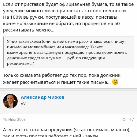
Если от приставов будет официальная бумага, то за такое
уведение можно смело привлекать к ответственности.
На 100% выручки, поступающей в кассу, приставы
конечно взыскание не обратят, но процентов на 50
рассчитывать можно...
У них такая схема (они по ней с нами рассчитывались): пишут
письмо на молкомбинат, или маслозавод: "В счет
взаиморасчетов за сданную продукцию, просим перечислить
денежные средства в сумме ..... руб. по следующим
реквизитам..."
Только схема эта работает до тех пор, пока должник
желает рассчитываться и пишет такие письма...
Александр Чижов
АУ
16 Июл 2008
#7
А если есть готовая продукция (я так понимаю, молоко),
так и пусть пристав работает с ней - зачем