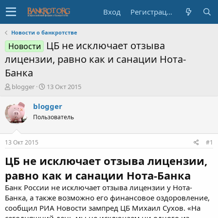
Вход
Регистрация
Новости о банкротстве
ЦБ не исключает отзыва
Новости
лицензии, равно как и санации Нота-
Банка
А
Д
blogger
13 Окт 2015
в
а
т
т
blogger
о
а
Пользователь
р
н
т
а
е
ч
13 Окт 2015
#1
м
а
ы
л
ЦБ не исключает отзыва лицензии,
а
равно как и санации Нота-Банка
Банк России не исключает отзыва лицензии у Нота-
Банка, а также возможно его финансовое оздоровление,
сообщил РИА Новости зампред ЦБ Михаил Сухов. «На
сегодняшний день мы не исключаем ни одного из