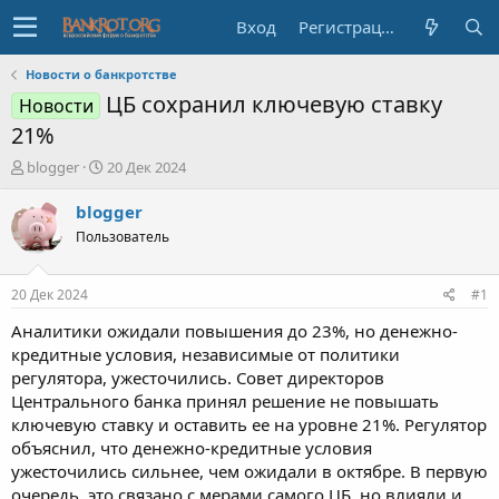
Вход
Регистрация
Новости о банкротстве
ЦБ сохранил ключевую ставку
Новости
21%
А
Д
blogger
20 Дек 2024
в
а
т
т
blogger
о
а
Пользователь
р
н
т
а
е
ч
20 Дек 2024
#1
м
а
ы
л
Аналитики ожидали повышения до 23%, но денежно-
а
кредитные условия, независимые от политики
регулятора, ужесточились. Совет директоров
Центрального банка принял решение не повышать
ключевую ставку и оставить ее на уровне 21%. Регулятор
объяснил, что денежно-кредитные условия
ужесточились сильнее, чем ожидали в октябре. В первую
очередь, это связано с мерами самого ЦБ, но влияли и