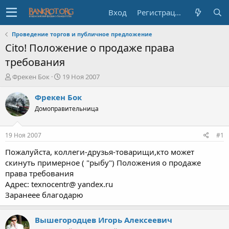
Вход
Регистрация
Проведение торгов и публичное предложение
Cito! Положение о продаже права
требования
А
Д
Фрекен Бок
19 Ноя 2007
в
а
т
т
Фрекен Бок
о
а
Домоправительница
р
н
т
а
е
ч
19 Ноя 2007
#1
м
а
ы
л
Пожалуйста, коллеги-друзья-товарищи,кто может
а
скинуть примерное ( "рыбу") Положения о продаже
права требования
Адрес: texnocentr@ yandex.ru
Заранеее благодарю
Вышегородцев Игорь Алексеевич