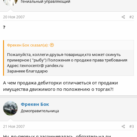
Гениальный управляющий
20 Ноя 2007
#2
?
Фрекен Бок сказал(а):
Пожалуйста, коллеги-друзья-товарищи,кто может скинуть
примерное ( "рыбу") Положения о продаже права требования
Адрес: texnocentr@ yandex.ru
Заранеее благодарю
А чем продажа дебиторки отличаеться от продажи
имущества движимого по положению о торгах?!
Фрекен Бок
Домоправительница
21 Ноя 2007
#3
Ну, во-первых я засомневалась, обязательна ли