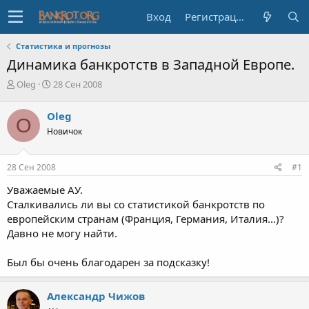
Вход
Регистрация
Статистика и прогнозы
Динамика банкротств в Западной Европе.
А
Д
Oleg
28 Сен 2008
в
а
т
т
Oleg
O
о
а
Новичок
р
н
т
а
е
ч
28 Сен 2008
#1
м
а
ы
л
Уважаемые АУ.
а
Сталкивались ли вы со статистикой банкротств по
европейским странам (Франция, Германия, Италия...)?
Давно не могу найти.
Был бы очень благодарен за подсказку!
Александр Чижов