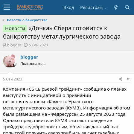
Вход
Регистрация
Новости о банкротстве
«Дочка» Сбера готовится к
Новости
банкротству металлургического завода
А
Д
blogger
5 Сен 2023
в
а
т
т
blogger
о
а
Пользователь
р
н
т
а
е
ч
5 Сен 2023
#1
м
а
ы
л
Компания «СБ Сырьевой трейдинг» сообщила о планах
а
выступить с инициативой о признании
несостоятельности «Каменск-Уральского
металлургического завода» (КУМЗ). Информация об этом
была размещена на «Федресурсе» 25 августа 2023 года.
Однако представители КУМЗ считают поведение
трейдера недобросовестным, объясняя данный шаг
попыткой получить сверхприбыль за счет судебных