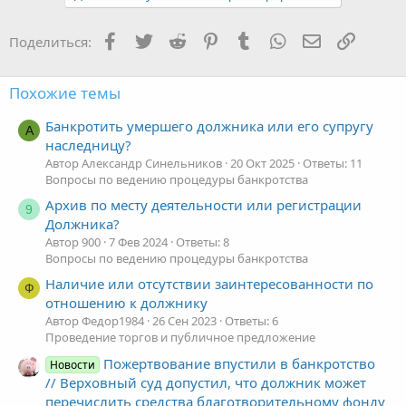
Facebook
Twitter
Reddit
Pinterest
Tumblr
WhatsApp
Электронная
Ссылка
Поделиться:
Похожие темы
Банкротить умершего должника или его супругу
А
наследницу?
Автор Александр Синельников
20 Окт 2025
Ответы: 11
Вопросы по ведению процедуры банкротства
Архив по месту деятельности или регистрации
9
Должника?
Автор 900
7 Фев 2024
Ответы: 8
Вопросы по ведению процедуры банкротства
Наличие или отсутствии заинтересованности по
Ф
отношению к должнику
Автор Федор1984
26 Сен 2023
Ответы: 6
Проведение торгов и публичное предложение
Пожертвование впустили в банкротство
Новости
// Верховный суд допустил, что должник может
перечислить средства благотворительному фонду