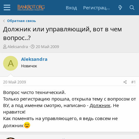
Вход
Регистрация
Обратная связь
Должник или управляющий, вот в чем
вопрос..?
А
Д
Aleksandra
20 Май 2009
в
а
т
т
Aleksandra
A
о
а
Новичок
р
н
т
а
е
ч
20 Май 2009
#1
м
а
ы
л
Вопрос чисто технический.
а
Только регистрацию прошла, открыла тему с вопросом от
ВУ, а под именем смотрю, написано -
Должник
. Не
нравится!
Как поменять на управляющего, я ведь совсем не
должник