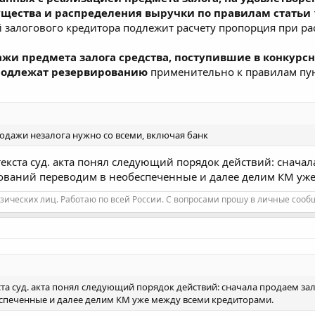
ества и распределения выручки по правилам статьи 1
залогового кредитора подлежит расчету пропорция при р
жи предмета залога средства, поступившие в конкурсн
подлежат резервированию
применительно к правилам пунк
одажи незалога нужно со всеми, включая банк
 текста суд. акта понял следующий порядок действий: снача
ебований переводим в необеспеченные и далее делим КМ уж
зических лиц. Работаю по всей России. С вопросами прошу в личные сооб
кста суд. акта понял следующий порядок действий: сначала продаем за
спеченные и далее делим КМ уже между всеми кредиторами.