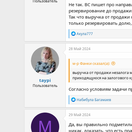
Пользователь
Не так. ВС пишет про напра
резервирование до продажи з
Так что выручка от продажи
только резервировать долю,
Р
Акула777
е
а
к
28 Май 2024
ц
и
и
м-р Фанки сказал(а):
:
выручка от продажи незалога 
приходящуюся на залогового к
taypi
Пользователь
Согласно условиям задачи п
Р
Набибула Багамаев
е
а
к
29 Май 2024
ц
M
и
Да, вы правильно подметили.
и
никак, доказать, что есть п