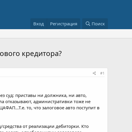
Вход
Регистрация
Поиск
гового кредитора?
#1
ез суд: приставы ни должника, ни авто,
ла отказывают, административки тоже не
ФАП...Т.е. то, что залоговое авто поступит в
д/средства от реализации дебиторки. Кто