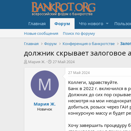
Главная
Форум
Что нового
Пользо
Новые сообщения
Поиск по форуму
Главная
Форум
Конференция о банкротстве
Зало
должник скрывает залоговое а
А
Д
Мария Ж.
27 Май 2024
в
а
т
т
27 Май 2024
о
а
М
Коллеги, здравствуйте.
р
н
т
а
Банк в 2022 г. включился в 
е
ч
Должник до сих пор скрывает
м
а
несмотря на мои неоднократ
Мария Ж.
ы
л
добиться, розыск через ГАИ 
а
Новичок
конкурсную массу и будет р
Хочу завершить процедуру бе