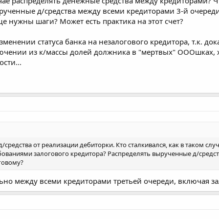
лучае распределять денежные средства между кредиторами? Ч
рученные д/средства между всеми кредиторами 3-й очереди,
ще нужны шаги? Может есть практика на этот счет?
зменении статуса банка на незалогового кредитора, т.к. дока
лючении из к/массы долей должника в "мертвых" ОООшках, 
сти...
д/средства от реализации дебиторки. Кто сталкивался, как в таком с
бованиями залогового кредитора? Распределять вырученные д/средств
говому?
но между всеми кредиторами третьей очереди, включая за