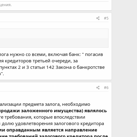
щения.
#5
лога нужно со всеми, включая банк: " погасив
ия кредиторов третьей очереди, за
ктах 2 и 3 статьи 142 Закона о банкротстве
".
#6
еализации предмета залога, необходимо
о продажи заложенного имущества) являлось
те требования, которые впоследствии
бы долю удовлетворения залогового кредитора
ции оправданным является направление
ние требований залогового кредитора после