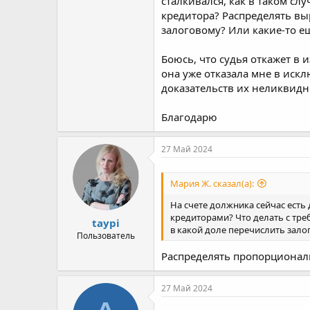
сталкивался, как в таком с
кредитора? Распределять вы
залоговому? Или какие-то е
Боюсь, что судья откажет в и
она уже отказала мне в иск
доказательств их неликвидно
Благодарю
27 Май 2024
Мария Ж. сказал(а):
На счете должника сейчас есть 
кредиторами? Что делать с тре
taypi
в какой доле перечислить зало
Пользователь
Распределять пропорциональ
27 Май 2024