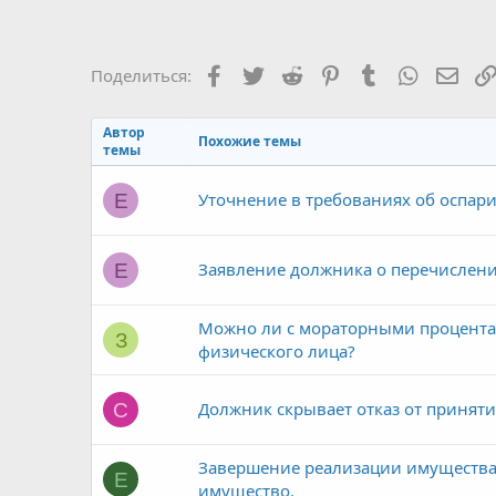
Facebook
Twitter
Reddit
Pinterest
Tumblr
WhatsAp
Элек
Поделиться:
Автор
Похожие темы
темы
Уточнение в требованиях об оспар
Е
Заявление должника о перечислени
Е
Можно ли с мораторными процента
З
физического лица?
Должник скрывает отказ от приняти
С
Завершение реализации имущества.
Е
имущество.