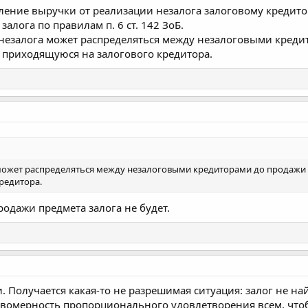
вление выручки от реализации незалога залоговому кредито
алога по правилам п. 6 ст. 142 ЗоБ.
 незалога может распределяться между незалоговыми креди
 приходящуюся на залогового кредитора.
может распределяться между незалоговыми кредиторами до продажи 
редитора.
родажи предмета залога не будет.
 Получается какая-то не разрешимая ситуация: залог не на
равомерность пропорционального удовлетворения всем, чтобы