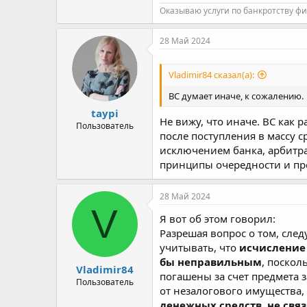
Оказываю услуги по банкротству фи
28 Май 2024
Vladimir84 сказал(а):
ВС думает иначе, к сожалению.
taypi
Не вижу, что иначе. ВС как 
Пользователь
после поступления в массу с
исключением банка, арбитра
принципы очередности и пр
28 Май 2024
V
Я вот об этом говорил:
Разрешая вопрос о том, сле
учитывать, что
исчисление 
бы неправильным
, поскол
Vladimir84
погашены за счет предмета 
Пользователь
от незалогового имущества,
денежных средств, не свя