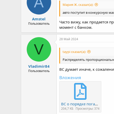
A
Мария Ж. сказал(а):
авто поступит в конкурсную мас
Amstel
Часто вижу, как продается пр
Пользователь
момент с банком.
28 Май 2024
V
taypi сказал(а):
Распределять пропорционально
Vladimir84
ВС думает иначе, к сожален
Пользователь
Вложения
ВС о порядке погашения треб залоговых кредиторов при продаже незалогового имущества.pdf
204,7 КБ
Просмотры: 374