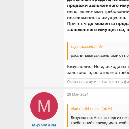
продажи заложенного имущ
непогашенными требований 
незаложенного имущества.
При этом
до момента прода
заложенного имущества, 
taypi сказал(а):
рассчитываться деньгами от пр
Безусловно. Но я, исходя из
залогового, остаток его тр
Оказываю услуги по банкротству фи
28 Май 2024
М
Vladimir84 сказал(а):
Безусловно. Но я, исходя из те
требований переводим в необе
м-р Фанки