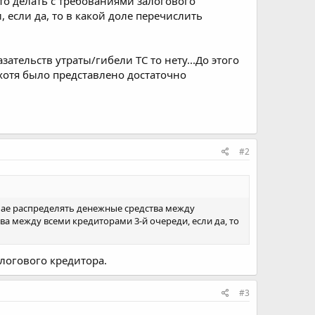
то делать с требованиями залогового
 если да, то в какой доле перечислить
зательств утраты/гибели ТС то нету...До этого
хотя было представлено достаточно
#2
лучае распределять денежные средства между
а между всеми кредиторами 3-й очереди, если да, то
логового кредитора.
#3