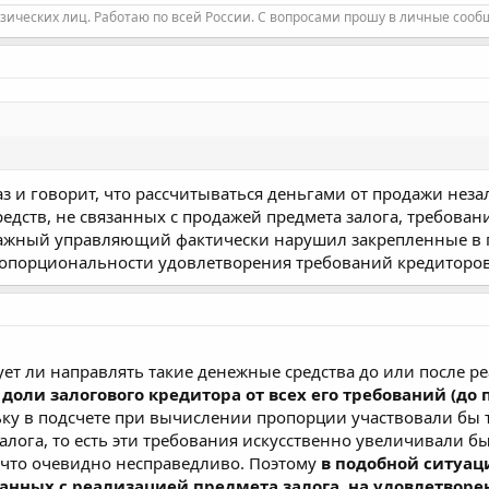
зических лиц. Работаю по всей России. С вопросами прошу в личные сооб
раз и говорит, что рассчитываться деньгами от продажи неза
редств, не связанных с продажей предмета залога, требован
жный управляющий фактически нарушил закрепленные в пун
опорциональности удовлетворения требований кредиторов
дует ли направлять такие денежные средства до или после р
доли залогового кредитора от всех его требований (д
ьку в подсчете при вычислении пропорции участвовали бы 
залога, то есть эти требования искусственно увеличивали 
 что очевидно несправедливо. Поэтому
в подобной ситуа
занных с реализацией предмета залога, на удовлетворе