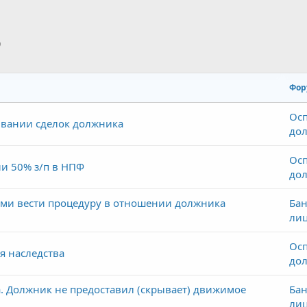
p
тронная почта
Ссылка
Фор
Осп
ивании сделок должника
до
Осп
и 50% з/п в НПФ
до
ми вести процедуру в отношении должника
Бан
ли
Осп
я наследства
до
 Должник не предоставил (скрывает) движимое
Бан
ли