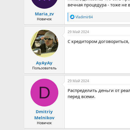
:
вечная процедура - тоже не в
Maria_zv
Р
Vladimir84
Новичок
е
а
к
29 Май 2024
ц
и
С кредитором договориться, 
и
:
АуАуАу
Пользователь
29 Май 2024
D
Распределить деньги от реал
перед всеми.
Dmitriy
Melnikov
Новичок