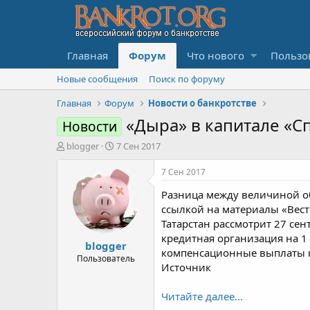
Главная
Форум
Что нового
Пользо
Новые сообщения
Поиск по форуму
Главная
Форум
Новости о банкротстве
«Дыра» в капитале «С
Новости
А
Д
blogger
7 Сен 2017
в
а
т
т
7 Сен 2017
о
а
Разница между величиной обя
р
н
т
а
ссылкой на материалы «Вест
е
ч
Татарстан рассмотрит 27 сен
м
а
кредитная организация на 1
blogger
ы
л
компенсационные выплаты кл
а
Пользователь
Источник
Читайте далее...