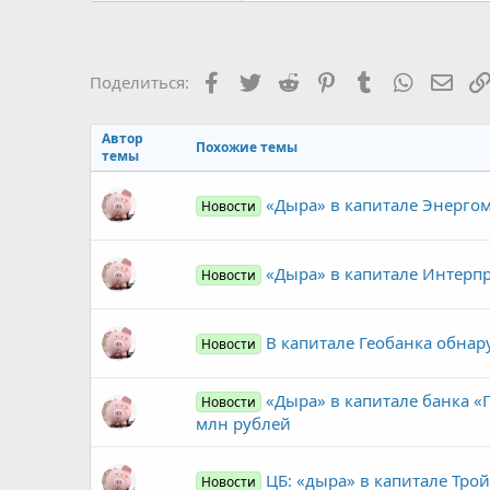
Facebook
Twitter
Reddit
Pinterest
Tumblr
WhatsAp
Элек
Поделиться:
Автор
Похожие темы
темы
«Дыра» в капитале Энергом
Новости
«Дыра» в капитале Интерпр
Новости
В капитале Геобанка обнар
Новости
«Дыра» в капитале банка 
Новости
млн рублей
ЦБ: «дыра» в капитале Трой
Новости