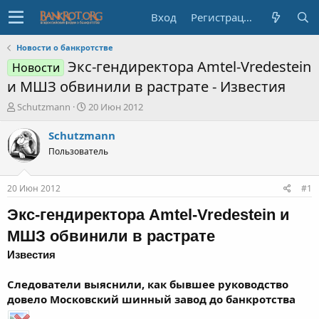
Вход
Регистрация
Новости о банкротстве
Экс-гендиректора Amtel-Vredestein
Новости
и МШЗ обвинили в растрате - Известия
А
Д
Schutzmann
20 Июн 2012
в
а
т
т
Schutzmann
о
а
Пользователь
р
н
т
а
е
ч
20 Июн 2012
#1
м
а
ы
л
Экс-гендиректора Amtel-Vredestein и
а
МШЗ обвинили в растрате
Известия
Следователи выяснили, как бывшее руководство
довело Московский шинный завод до банкротства