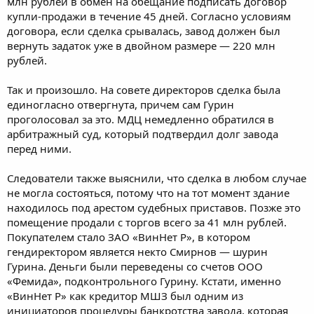
млн рублей в обмен на обещание подписать договор
купли-продажи в течение 45 дней. Согласно условиям
договора, если сделка срывалась, завод должен был
вернуть задаток уже в двойном размере — 220 млн
рублей.
Так и произошло. На совете директоров сделка была
единогласно отвергнута, причем сам Гурин
проголосовал за это. МДЦ немедленно обратился в
арбитражный суд, который подтвердил долг завода
перед ними.
Следователи также выяснили, что сделка в любом случае
не могла состояться, потому что на тот момент здание
находилось под арестом судебных приставов. Позже это
помещение продали с торгов всего за 41 млн рублей.
Покупателем стало ЗАО «ВинНет Р», в котором
гендиректором является некто Смирнов — шурин
Гурина. Деньги были переведены со счетов ООО
«Фемида», подконтрольного Гурину. Кстати, именно
«ВинНет Р» как кредитор МШЗ был одним из
инициаторов процедуры банкротства завода, которая