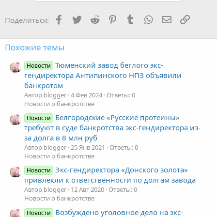
Facebook
Twitter
Reddit
Pinterest
Tumblr
WhatsApp
Электронная
Ссылка
Поделиться:
Похожие темы
Тюменский завод беглого экс-
Новости
гендиректора Антипинского НПЗ объявили
банкротом
Автор blogger
4 Фев 2024
Ответы: 0
Новости о банкротстве
Белгородские «Русские протеины»
Новости
требуют в суде банкротства экс-гендиректора из-
за долга в 8 млн руб
Автор blogger
25 Янв 2021
Ответы: 0
Новости о банкротстве
Экс-гендиректора «Донского золота»
Новости
привлекли к ответственности по долгам завода
Автор blogger
12 Авг 2020
Ответы: 0
Новости о банкротстве
Возбуждено уголовное дело на экс-
Новости