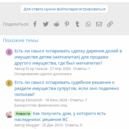
Для ответа нужно войти/зарегистрироваться
Facebook
Twitter
Reddit
Pinterest
Tumblr
WhatsApp
Электронная
Ссылка
Поделиться:
Похожие темы
Есть ли смысл оспаривать сделку дарения долей в
Е
имуществе детям (маткапитал) для продажи
другого имущества, где был маткапитал?
Автор Егор Чижов
27 Апр 2026
Ответы: 1
Оспаривание сделок должника
Есть ли смысл оспаривать судебное решение о
E
разделе имущества супругов, если оно поделено
пополам?
Автор ElenaVish
18 Июн 2024
Ответы: 7
Банкротство физических лиц
Как получить дом, у которого есть
Новости
наследники: решение ВС
Автор blogger
25 Дек 2019
Ответы: 0