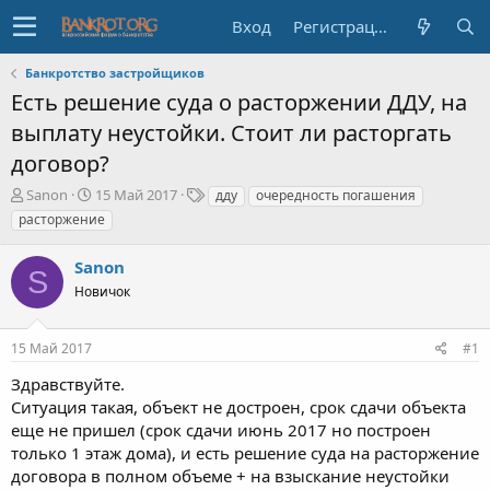
Вход
Регистрация
Банкротство застройщиков
Есть решение суда о расторжении ДДУ, на
выплату неустойки. Стоит ли расторгать
договор?
А
Д
Т
Sanon
15 Май 2017
дду
очередность погашения
в
а
е
расторжение
т
т
г
о
а
и
Sanon
р
н
S
т
Новичок
а
е
ч
м
а
15 Май 2017
#1
ы
л
а
Здравствуйте.
Ситуация такая, объект не достроен, срок сдачи объекта
еще не пришел (срок сдачи июнь 2017 но построен
только 1 этаж дома), и есть решение суда на расторжение
договора в полном объеме + на взыскание неустойки