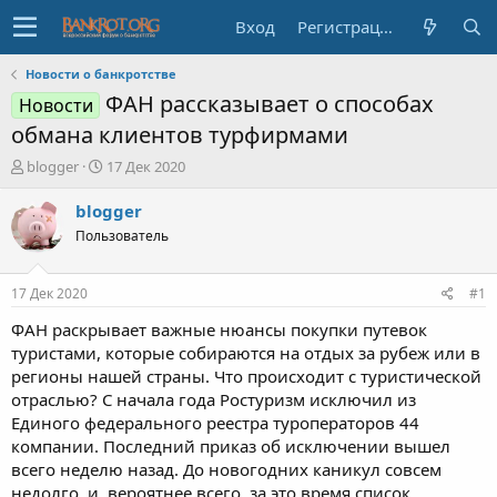
Вход
Регистрация
Новости о банкротстве
ФАН рассказывает о способах
Новости
обмана клиентов турфирмами
А
Д
blogger
17 Дек 2020
в
а
т
т
blogger
о
а
Пользователь
р
н
т
а
е
ч
17 Дек 2020
#1
м
а
ы
л
ФАН раскрывает важные нюансы покупки путевок
а
туристами, которые собираются на отдых за рубеж или в
регионы нашей страны. Что происходит с туристической
отраслью? С начала года Ростуризм исключил из
Единого федерального реестра туроператоров 44
компании. Последний приказ об исключении вышел
всего неделю назад. До новогодних каникул совсем
недолго, и, вероятнее всего, за это время список