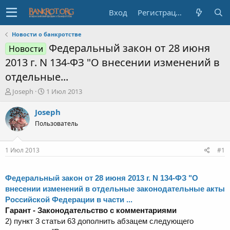
Вход
Регистрация
Новости о банкротстве
Федеральный закон от 28 июня
Новости
2013 г. N 134-ФЗ "О внесении изменений в
отдельные...
А
Д
Joseph
1 Июл 2013
в
а
т
т
Joseph
о
а
Пользователь
р
н
т
а
е
ч
1 Июл 2013
#1
м
а
ы
л
а
Федеральный
закон
от 28 июня 2013 г. N 134-ФЗ "О
внесении изменений в отдельные законодательные акты
Российской Федерации в части
...
Гарант - Законодательство с комментариями
2) пункт 3 статьи 63 дополнить абзацем следующего