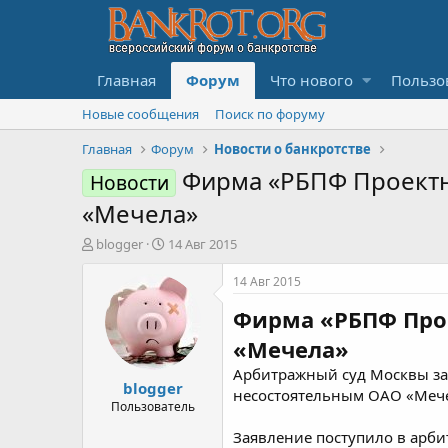
Главная
Форум
Что нового
Пользо
Новые сообщения
Поиск по форуму
Главная
Форум
Новости о банкротстве
Фирма «РБПФ Проектно
Новости
«Мечела»
А
Д
blogger
14 Авг 2015
в
а
т
т
14 Авг 2015
о
а
Фирма «РБПФ Прое
р
н
т
а
«Мечела»
е
ч
м
а
Арбитражный суд Москвы за
blogger
ы
л
несостоятельным ОАО «Мечел
а
Пользователь
Заявление поступило в арбит