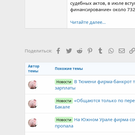
судебных актов, в июле вст
финансирование» около 732
Читайте далее...
Facebook
Twitter
Reddit
Pinterest
Tumblr
WhatsAp
Элек
Поделиться:
Автор
Похожие темы
темы
В Тюмени фирма-банкрот тр
Новости
зарплаты
«Общаются только по переп
Новости
Бакале
На Южном Урале фирма собр
Новости
пропала