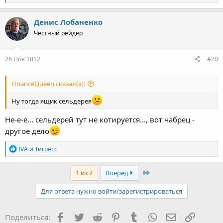
е
а
к
Денис Лобаненко
ц
Честный рейдер
и
и
:
26 Ноя 2012
#20
FinanceQueen сказал(а):
Ну тогда ящик сельдерея
Не-е-е... сельдерей тут не котируется..., вот чабрец -
другое дело
Р
IVA
и
Тигресс
е
а
к
Последняя
1 из 2
Вперед
ц
и
Для ответа нужно войти/зарегистрироваться
и
:
Facebook
Twitter
Reddit
Pinterest
Tumblr
WhatsApp
Электронная
Ссылка
Поделиться: