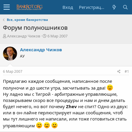
Вход
Регистрация
Все, кроме банкротства
Форум полуношников
А
Д
Александр Чижов
6 Мар 2007
в
а
т
т
Александр Чижов
о
а
АУ
р
н
т
а
е
ч
6 Мар 2007
#1
м
а
ы
л
Предлагаю каждое сообщения, написанное после
а
полуночи и до шести утра, засчитывать за два!
Ну ладно мы с Тигрой - арбитражные управляющие,
позакрываем скоро все процедуры и нам и днем делать
будет нечего, но вот почему
Zhev
не спит? Одно из двух:
или в он-лайне перлюстрирует наши сообщения, чтоб
мы тут лишнего не написали, или тоже готовиться стать
управляющим