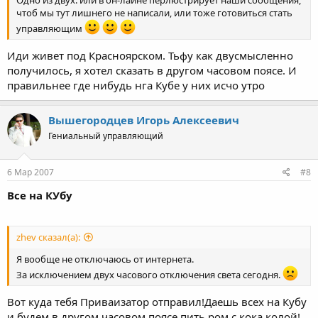
Одно из двух: или в он-лайне перлюстрирует наши сообщения,
чтоб мы тут лишнего не написали, или тоже готовиться стать
управляющим
Иди живет под Красноярском. Тьфу как двусмысленно
получилось, я хотел сказать в другом часовом поясе. И
правильнее где нибудь нга Кубе у них исчо утро
Вышегородцев Игорь Алексеевич
Гениальный управляющий
6 Мар 2007
#8
Все на КУбу
zhev сказал(а):
Я вообще не отключаюсь от интернета.
За исключением двух часового отключения света сегодня.
Вот куда тебя Приваизатор отправил!Даешь всех на Кубу
и будем в другом часовом поясе пить ром с кока колой!