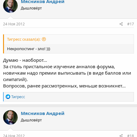
Мясников Андрей
Дышловёрт
24 Ноя 2012
#17
Тигресс сказал(а):
Некропостинг - зло! )))
Думаю - наоборот...
За столь пристальное изучение анналов форума,
новичкам надо премии выписывать (в виде баллов или
симпатий).
Вопросов, ранее рассмотренных, меньше возникнет...
Р
Тигресс
е
а
к
Мясников Андрей
ц
Дышловёрт
и
и
:
24 Ноя 2012
#18