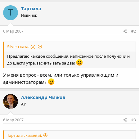
Тартила
Т
Новичок
6 Мар 2007
#2
Silver сказал(а):
Предлагаю каждое сообщения, написанное после полуночи и
до шести утра, засчитывать за два!
У меня вопрос - всем, или только управляющим и
администраторам?
Александр Чижов
АУ
6 Мар 2007
#3
Тартила сказал(а):