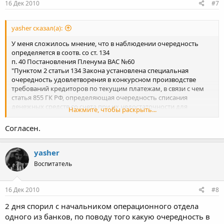
16 Дек 2010
#7
yasher сказал(а):
У меня сложилось мнение, что в наблюдении очередность
определяется в соотв. со ст. 134
п. 40 Постановления Пленума ВАС №60
"Пунктом 2 статьи 134 Закона установлена специальная
очередность удовлетворения в конкурсном производстве
требований кредиторов по текущим платежам, в связи с чем
статья 855 ГК РФ, определяющая очередность списания
денежных средств со счета при их недостаточности для
Нажмите, чтобы раскрыть...
удовлетворения всех предъявленных к счету требований, к
этим отношениям не применяется.
Согласен.
При применении названной нормы судам необходимо иметь в
виду, что она
подлежит применению также и в иных
yasher
процедурах банкротства
при недостаточности имеющихся у
Воспитатель
должника денежных средств для удовлетво*рения всех
требований по текущим платежам."
или кто-то против?
16 Дек 2010
#8
2 дня спорил с начальником операционного отдела
одного из банков, по поводу того какую очередность в