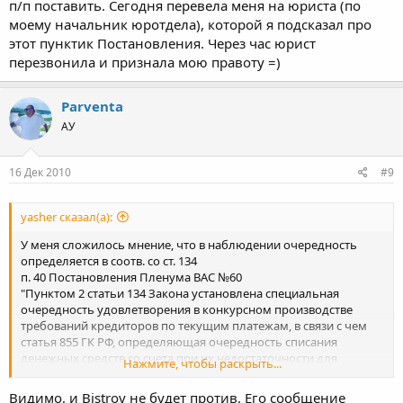
п/п поставить. Сегодня перевела меня на юриста (по
моему начальник юротдела), которой я подсказал про
этот пунктик Постановления. Через час юрист
перезвонила и признала мою правоту =)
Parventa
АУ
16 Дек 2010
#9
yasher сказал(а):
У меня сложилось мнение, что в наблюдении очередность
определяется в соотв. со ст. 134
п. 40 Постановления Пленума ВАС №60
"Пунктом 2 статьи 134 Закона установлена специальная
очередность удовлетворения в конкурсном производстве
требований кредиторов по текущим платежам, в связи с чем
статья 855 ГК РФ, определяющая очередность списания
денежных средств со счета при их недостаточности для
Нажмите, чтобы раскрыть...
удовлетворения всех предъявленных к счету требований, к
этим отношениям не применяется.
Видимо, и Bistrov не будет против. Его сообщение