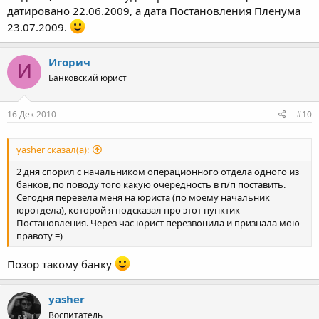
датировано 22.06.2009, а дата Постановления Пленума
При применении названной нормы судам необходимо иметь в
23.07.2009.
виду, что она
подлежит применению также и в иных
процедурах банкротства
при недостаточности имеющихся у
должника денежных средств для удовлетво*рения всех
Игорич
И
требований по текущим платежам."
Банковский юрист
или кто-то против?
16 Дек 2010
#10
yasher сказал(а):
2 дня спорил с начальником операционного отдела одного из
банков, по поводу того какую очередность в п/п поставить.
Сегодня перевела меня на юриста (по моему начальник
юротдела), которой я подсказал про этот пунктик
Постановления. Через час юрист перезвонила и признала мою
правоту =)
Позор такому банку
yasher
Воспитатель