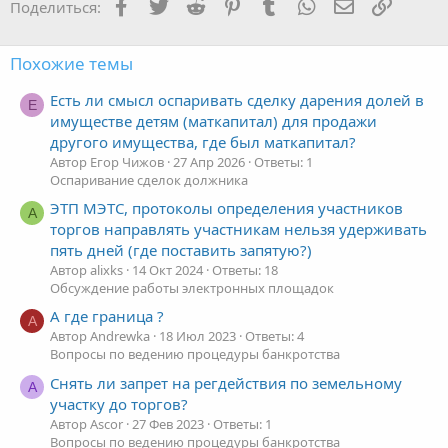
Facebook
Twitter
Reddit
Pinterest
Tumblr
WhatsApp
Электронная
Ссылка
Поделиться:
Похожие темы
Есть ли смысл оспаривать сделку дарения долей в
Е
имуществе детям (маткапитал) для продажи
другого имущества, где был маткапитал?
Автор Егор Чижов
27 Апр 2026
Ответы: 1
Оспаривание сделок должника
ЭТП МЭТС, протоколы определения участников
A
торгов направлять участникам нельзя удерживать
пять дней (где поставить запятую?)
Автор alixks
14 Окт 2024
Ответы: 18
Обсуждение работы электронных площадок
А где граница ?
A
Автор Andrewka
18 Июл 2023
Ответы: 4
Вопросы по ведению процедуры банкротства
Снять ли запрет на регдействия по земельному
A
участку до торгов?
Автор Ascor
27 Фев 2023
Ответы: 1
Вопросы по ведению процедуры банкротства