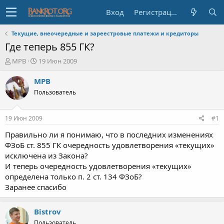
Вход
Регистрация
Текущие, внеочередные и зареестровые платежи и кредиторы
Где теперь 855 ГК?
А
Д
MPB
19 Июн 2009
в
а
т
т
MPB
о
а
Пользователь
р
н
т
а
е
ч
19 Июн 2009
#1
м
а
ы
л
Правильно ли я понимаю, что в последних изменениях
а
ФЗоБ ст. 855 ГК очередность удовлетворения «текущих»
исключена из Закона?
И теперь очередность удовлетворения «текущих»
определена только п. 2 ст. 134 ФЗоБ?
Заранее спасибо
Bistrov
Пользователь