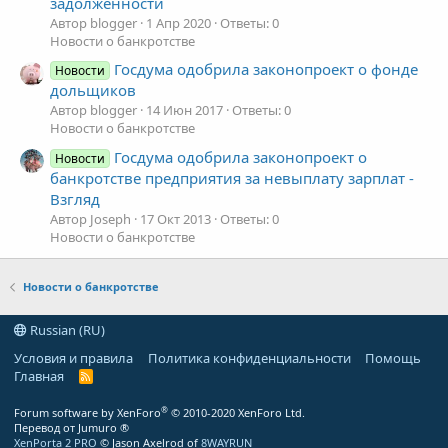
задолженности
Автор blogger
1 Апр 2020
Ответы: 0
Новости о банкротстве
Госдума одобрила законопроект о фонде
Новости
дольщиков
Автор blogger
14 Июн 2017
Ответы: 0
Новости о банкротстве
Госдума одобрила законопроект о
Новости
банкротстве предприятия за невыплату зарплат -
Взгляд
Автор Joseph
17 Окт 2013
Ответы: 0
Новости о банкротстве
Новости о банкротстве
Russian (RU)
Условия и правила
Политика конфиденциальности
Помощь
Главная
R
S
S
®
Forum software by XenForo
© 2010-2020 XenForo Ltd.
Перевод от Jumuro ®
XenPorta 2 PRO
© Jason Axelrod of
8WAYRUN