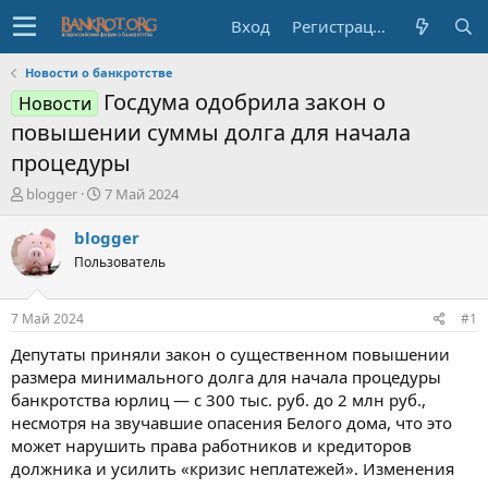
Вход
Регистрация
Новости о банкротстве
Госдума одобрила закон о
Новости
повышении суммы долга для начала
процедуры
А
Д
blogger
7 Май 2024
в
а
т
т
blogger
о
а
Пользователь
р
н
т
а
е
ч
7 Май 2024
#1
м
а
ы
л
Депутаты приняли закон о существенном повышении
а
размера минимального долга для начала процедуры
банкротства юрлиц — с 300 тыс. руб. до 2 млн руб.,
несмотря на звучавшие опасения Белого дома, что это
может нарушить права работников и кредиторов
должника и усилить «кризис неплатежей». Изменения