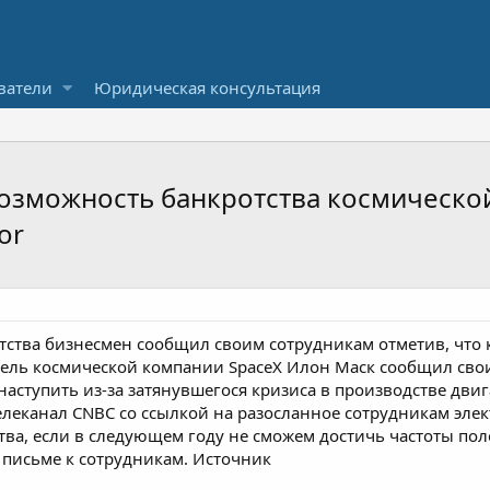
ватели
Юридическая консультация
озможность банкротства космической
or
ства бизнесмен сообщил своим сотрудникам отметив, что к
тель космической компании SpaceX Илон Маск сообщил свои
наступить из-за затянувшегося кризиса в производстве двиг
 телеканал CNBC со ссылкой на разосланное сотрудникам эл
а, если в следующем году не сможем достичь частоты полет
письме к сотрудникам. Источник