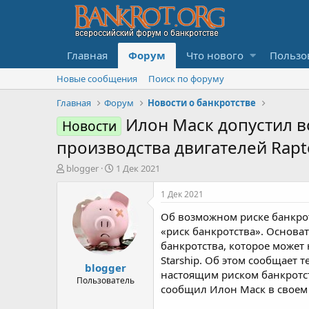
Главная
Форум
Что нового
Пользо
Новые сообщения
Поиск по форуму
Главная
Форум
Новости о банкротстве
Илон Маск допустил в
Новости
производства двигателей Rapt
А
Д
blogger
1 Дек 2021
в
а
т
т
1 Дек 2021
о
а
Об возможном риске банкрот
р
н
т
а
«риск банкротства». Основа
е
ч
банкротства, которое может 
м
а
Starship. Об этом сообщает
blogger
ы
л
настоящим риском банкротств
а
Пользователь
сообщил Илон Маск в своем 