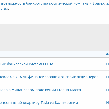
 возможность банкротства космической компании SpaceX из
ства
.
p
тронная почта
Ссылка
Ф
ние банковской системы США
Н
лекла $337 млн финансирования от своих акционеров
Н
узнала о финансовом положении Илона Маска
Н
нести штаб-квартиру Tesla из Калифорнии
Н