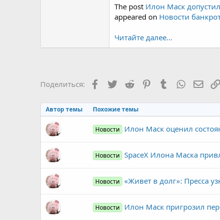
The post
Илон Маск допустил
appeared on
Новости банкрот
Читайте далее...
Facebook
Twitter
Reddit
Pinterest
Tumblr
WhatsAp
Элек
Поделиться:
Автор темы
Похожие темы
Илон Маск оценил состоя
Новости
SpaceX Илона Маска прив
Новости
«Живет в долг»: Пресса 
Новости
Илон Маск пригрозил пере
Новости