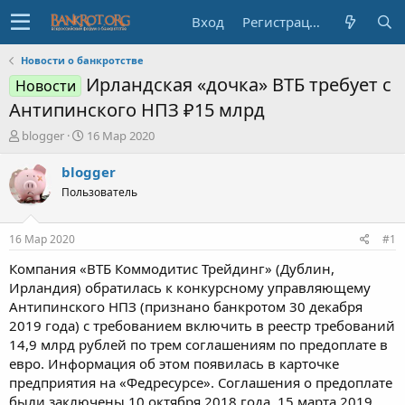
Вход
Регистрация
Новости о банкротстве
Ирландская «дочка» ВТБ требует с
Новости
Антипинского НПЗ ₽15 млрд
А
Д
blogger
16 Мар 2020
в
а
т
т
blogger
о
а
Пользователь
р
н
т
а
е
ч
16 Мар 2020
#1
м
а
ы
л
Компания «ВТБ Коммодитис Трейдинг» (Дублин,
а
Ирландия) обратилась к конкурсному управляющему
Антипинского НПЗ (признано банкротом 30 декабря
2019 года) с требованием включить в реестр требований
14,9 млрд рублей по трем соглашениям по предоплате в
евро. Информация об этом появилась в карточке
предприятия на «Федресурсе». Соглашения о предоплате
были заключены 10 октября 2018 года, 15 марта 2019