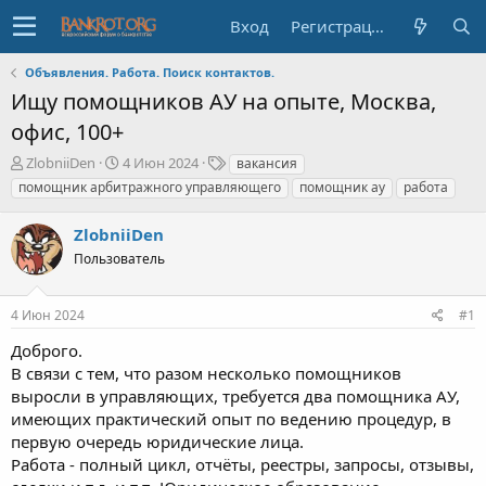
Вход
Регистрация
Объявления. Работа. Поиск контактов.
Ищу помощников АУ на опыте, Москва,
офис, 100+
А
Д
Т
ZlobniiDen
4 Июн 2024
вакансия
в
а
е
помощник арбитражного управляющего
помощник ау
работа
т
т
г
о
а
и
ZlobniiDen
р
н
т
Пользователь
а
е
ч
м
а
4 Июн 2024
#1
ы
л
а
Доброго.
В связи с тем, что разом несколько помощников
выросли в управляющих, требуется два помощника АУ,
имеющих практический опыт по ведению процедур, в
первую очередь юридические лица.
Работа - полный цикл, отчёты, реестры, запросы, отзывы,