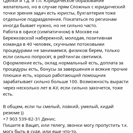
сделки и т.д. и т.п. Юридическое образование
желательно, но в случае прям Сложных с юридический
точки зрения задач есть юристы, бухгалтерия тоже
отдельное подразделение. Покататься по регионам
иногда бывает нужно, но не сильно часто.
Работа в офисе (симпатичном) в Москве на
Бережковской набережной, молодая, позитивная
команда в 40 человек, скучными потоковыми
процедурами не занимаемся, физиков берем, только
если сильно попросят, в рейтингах светимся.
Оформление есть, оклад нормальный есть, доплата за
процедуры есть, бонусы за завершения и всякие прочие
плюшки есть, хорошо работающий помощник
зарабатывает сильно больше 100. Возможность вырасти
через несколько лет в АУ, если сильно захочется, тоже
есть.
В общем, если ты смелый, ловкий, умелый, кидай
резюме ))
+7 903 539-82-31 Денис.
Пишите в Вацап, или телегу, звонки могу пропустить т.к.
могу быть в суде, или еще что-то.