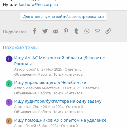
Ну или
kachura@ec-corp.ru
Для ответа нужно войти/зарегистрироваться
Facebook
Twitter
Reddit
Pinterest
Tumblr
WhatsApp
Электронная
Ссылка
Поделиться:
Похожие темы
Ищу АУ. АС Московской области. Депозит +
L
Расходы.
Автор loons1k
27 Ноя 2025
Ответы: 0
Объявления. Работа. Поиск контактов.
Ищу управляющего в Челябинске
И
Автор Иванова Анастасия
3 Окт 2025
Ответы: 1
Объявления. Работа. Поиск контактов.
Ищу аудитора/бухгалтера на одну задачу
N
Автор NadChul
26 Ноя 2024
Ответы: 0
Объявления. Работа. Поиск контактов.
Ищу помощников АУ с опытом на удаленке
Г
Автор Гиней
5 Июн 2024
Ответы: 0