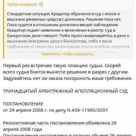
Артем сказал(а):
Стандартная ситуация. Кредитор обратился в суд с иском о
взыскани денежных средств с должника. Решения пока нет.
Пока судится в отношении должника вводят наблюдение.
Кредитор подает заявление о включении в реестр. Суд в
банкротном деле говорит: "Либо приостанавливайтесь в деле о
взыскании (вне рамок дела о банкротсве), либо я ваше
требование оставлю без расмотрения. А если в сейчас получите
решение в том деле, я вам во включении в реестр откажу и
Нажмите, чтобы раскрыть...
сможете установиться только в следующей процедуре.
Думайте. Свободны."
Первый раз встречаю такую позицию судьи. Скорей
ОООООчень странная позиция суда.... В ЗоБ не нашел ни
всего судья боится вынести решение в разрез с другим.
оснований для оставления без рассмотрения по подобным
Задумайтесь нет ли заказа похоронить ваше требование.
основаниям, ни тем более для отказа и переноса на
следующую процедуру. Слышал про некое письмо ФАС по
данному вопросу. Может я чего-то не понимаю?...
ТРИНАДЦАТЫЙ АРБИТРАЖНЫЙ АПЕЛЛЯЦИОННЫЙ СУД
Приостанавливаться не хочется, так как уже завтра можно
вынести решение. И, в то же время, очень хочется участвовать
ПОСТАНОВЛЕНИЕ
в первом собрании. Кто сможет прокомментировать.
от 29 апреля 2008 г. по делу N А56-11960/2007
Спасибо
Резолютивная часть постановления объявлена 28
апреля 2008 года
Постановление изготовлено в полном объеме 29 апреля