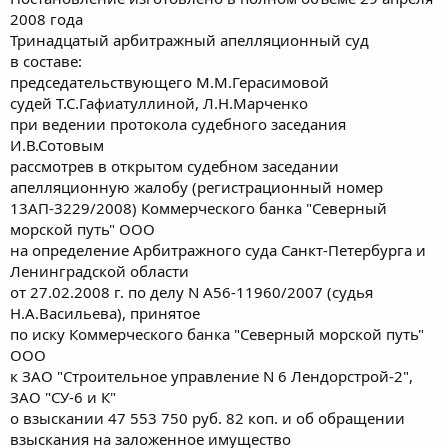
2008 года
Тринадцатый арбитражный апелляционный суд
в составе:
председательствующего М.М.Герасимовой
судей Т.С.Гафиатуллиной, Л.Н.Марченко
при ведении протокола судебного заседания
И.В.Сотовым
рассмотрев в открытом судебном заседании
апелляционную жалобу (регистрационный номер
13АП-3229/2008) Коммерческого банка "Северный
морской путь" ООО
на определение Арбитражного суда Санкт-Петербурга и
Ленинградской области
от 27.02.2008 г. по делу N А56-11960/2007 (судья
Н.А.Васильева), принятое
по иску Коммерческого банка "Северный морской путь"
ООО
к ЗАО "Строительное управление N 6 Лендорстрой-2",
ЗАО "СУ-6 и К"
о взыскании 47 553 750 руб. 82 коп. и об обращении
взыскания на заложенное имущество