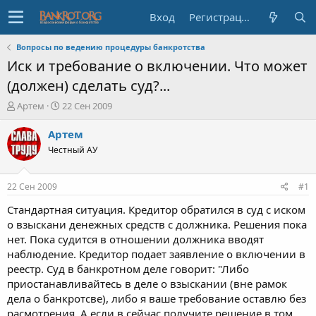
Вход
Регистрация
Вопросы по ведению процедуры банкротства
Иск и требование о включении. Что может
(должен) сделать суд?...
А
Д
Артем
22 Сен 2009
в
а
т
т
Артем
о
а
Честный АУ
р
н
т
а
е
ч
22 Сен 2009
#1
м
а
ы
л
Стандартная ситуация. Кредитор обратился в суд с иском
а
о взыскани денежных средств с должника. Решения пока
нет. Пока судится в отношении должника вводят
наблюдение. Кредитор подает заявление о включении в
реестр. Суд в банкротном деле говорит: "Либо
приостанавливайтесь в деле о взыскании (вне рамок
дела о банкротсве), либо я ваше требование оставлю без
расмотрения. А если в сейчас получите решение в том