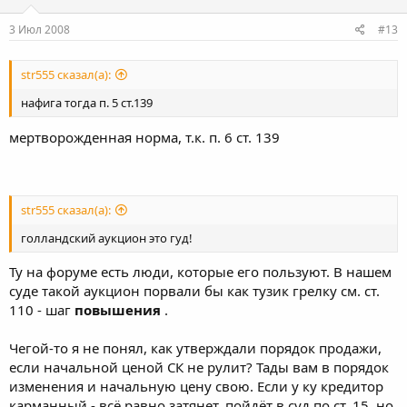
3 Июл 2008
#13
str555 сказал(а):
нафига тогда п. 5 ст.139
мертворожденная норма, т.к. п. 6 ст. 139
str555 сказал(а):
голландский аукцион это гуд!
Ту на форуме есть люди, которые его пользуют. В нашем
суде такой аукцион порвали бы как тузик грелку см. ст.
110 - шаг
повышения
.
Чегой-то я не понял, как утверждали порядок продажи,
если начальной ценой СК не рулит? Тады вам в порядок
изменения и начальную цену свою. Если у ку кредитор
карманный - всё равно затянет, пойдёт в суд по ст. 15, но