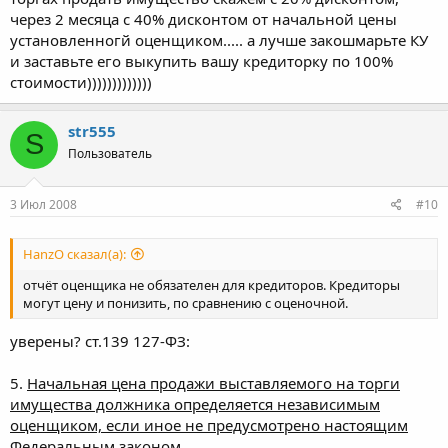
через 2 месяца с 40% дисконтом от начальной цены
установленногй оценщиком..... а лучше закошмарьте КУ
и заставьте его выкупить вашу кредиторку по 100%
стоимости)))))))))))))
str555
S
Пользователь
3 Июл 2008
#10
HanzO сказал(а):
отчёт оценщика не обязателен для кредиторов. Кредиторы
могут цену и понизить, по сравнению с оценочной.
уверены? ст.139 127-ФЗ:
5.
Начальная цена продажи выставляемого на торги
имущества должника определяется независимым
оценщиком, если иное не предусмотрено настоящим
Федеральным законом.