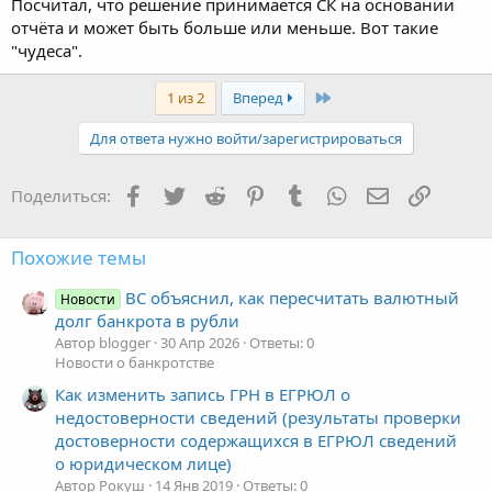
Посчитал, что решение принимается СК на основании
отчёта и может быть больше или меньше. Вот такие
"чудеса".
Последняя
1 из 2
Вперед
Для ответа нужно войти/зарегистрироваться
Facebook
Twitter
Reddit
Pinterest
Tumblr
WhatsApp
Электронная
Ссылка
Поделиться:
Похожие темы
ВС объяснил, как пересчитать валютный
Новости
долг банкрота в рубли
Автор blogger
30 Апр 2026
Ответы: 0
Новости о банкротстве
Как изменить запись ГРН в ЕГРЮЛ о
недостоверности сведений (результаты проверки
достоверности содержащихся в ЕГРЮЛ сведений
о юридическом лице)
Автор Рокуш
14 Янв 2019
Ответы: 0