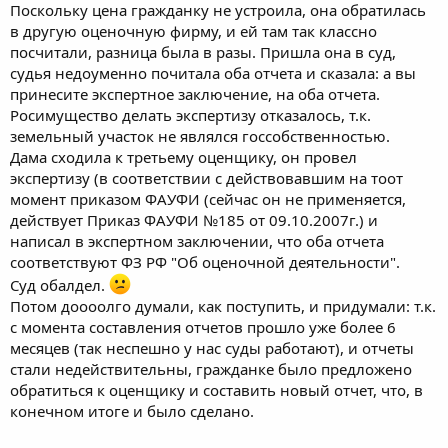
Поскольку цена гражданку не устроила, она обратилась
в другую оценочную фирму, и ей там так классно
посчитали, разница была в разы. Пришла она в суд,
судья недоуменно почитала оба отчета и сказала: а вы
принесите экспертное заключение, на оба отчета.
Росимущество делать экспертизу отказалось, т.к.
земельный участок не являлся госсобственностью.
Дама сходила к третьему оценщику, он провел
экспертизу (в соответствии с действовавшим на тоот
момент приказом ФАУФИ (сейчас он не применяется,
действует Приказ ФАУФИ №185 от 09.10.2007г.) и
написал в экспертном заключении, что оба отчета
соответствуют ФЗ РФ "Об оценочной деятельности".
Суд обалдел.
Потом доооолго думали, как поступить, и придумали: т.к.
с момента составления отчетов прошло уже более 6
месяцев (так неспешно у нас суды работают), и отчеты
стали недействительны, гражданке было предложено
обратиться к оценщику и составить новый отчет, что, в
конечном итоге и было сделано.