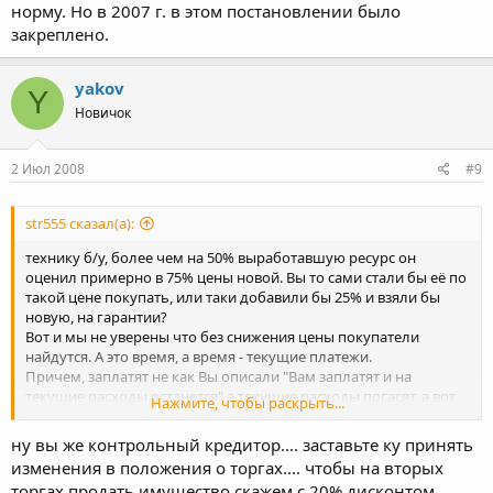
норму. Но в 2007 г. в этом постановлении было
закреплено.
yakov
Y
Новичок
2 Июл 2008
#9
str555 сказал(а):
технику б/у, более чем на 50% выработавшую ресурс он
оценил примерно в 75% цены новой. Вы то сами стали бы её по
такой цене покупать, или таки добавили бы 25% и взяли бы
новую, на гарантии?
Вот и мы не уверены что без снижения цены покупатели
найдутся. А это время, а время - текущие платежи.
Причем, заплатят не как Вы описали "Вам заплатят и на
текущие расходы останется" а текущие расходы погасят, а вот
Нажмите, чтобы раскрыть...
уже нам - что останется.
соответственно, чем дольше будет продаваться имущество,
ну вы же контрольный кредитор.... заставьте ку принять
тем меньше останется залогодержателю.
изменения в положения о торгах.... чтобы на вторых
торгах продать имущество скажем с 20% дисконтом,