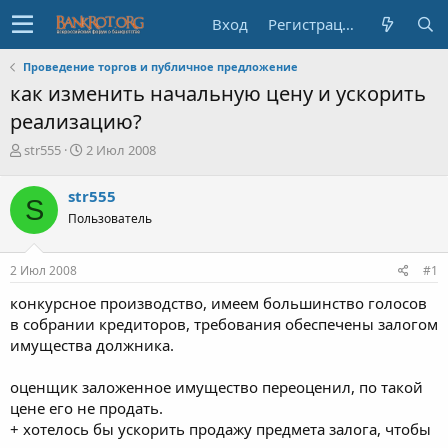
Вход
Регистрация
Проведение торгов и публичное предложение
как изменить начальную цену и ускорить
реализацию?
А
Д
str555
2 Июл 2008
в
а
т
т
str555
S
о
а
Пользователь
р
н
т
а
е
ч
2 Июл 2008
#1
м
а
ы
л
конкурсное производство, имеем большинство голосов
а
в собрании кредиторов, требования обеспечены залогом
имущества должника.
оценщик заложенное имущество переоценил, по такой
цене его не продать.
+ хотелось бы ускорить продажу предмета залога, чтобы