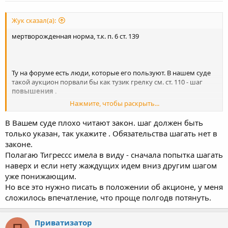
Жук сказал(а):
мертворожденная норма, т.к. п. 6 ст. 139
Ту на форуме есть люди, которые его пользуют. В нашем суде
такой аукцион порвали бы как тузик грелку см. ст. 110 - шаг
повышения
.
Нажмите, чтобы раскрыть...
Чегой-то я не понял, как утверждали порядок продажи, если
начальной ценой СК не рулит? Тады вам в порядок изменения
В Вашем суде плохо читают закон. шаг должен быть
и начальную цену свою. Если у ку кредитор карманный - всё
только указан, так укажите . Обязательства шагать нет в
равно затянет, пойдёт в суд по ст. 15, но вы готовьтесь
законе.
разбивать оценку. Нормальный оценщик чужие косяки сразу
Полагаю Тигрессс имела в виду - сначала попытка шагать
видит.
наверх и если нету жаждущих идем вниз другим шагом
уже понижающим.
Но все это нужно писать в положении об акционе, у меня
сложилось впечатление, что проще полгодв потянуть.
Приватизатор