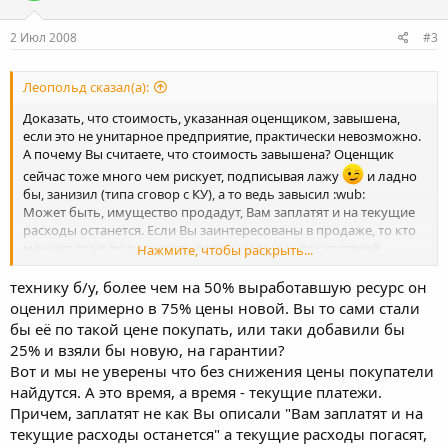
2 Июл 2008
#3
Леопольд сказал(а):
Доказать, что стоимость, указанная оценщиком, завышена,
если это не унитарное предприятие, практически невозможно.
А почему Вы считаете, что стоимость завышена? Оценщик
сейчас тоже много чем рискует, подписывая лажу
и ладно
бы, занизил (типа сговор с КУ), а то ведь завысил :wub:
Может быть, имущество продадут, Вам заплатят и на текущие
расходы останется. Если Вы заинтересованы в продаже, то кто
мешает тоже подыскивать потенциальных покупателей
Нажмите, чтобы раскрыть...
(участников торгов), а не делать "козьи мордочки"
конкурсному управляющему?
технику б/у, более чем на 50% выработавшую ресурс он
оценил примерно в 75% цены новой. Вы то сами стали
бы её по такой цене покупать, или таки добавили бы
25% и взяли бы новую, на гарантии?
Вот и мы не уверены что без снижения цены покупатели
найдутся. А это время, а время - текущие платежи.
Причем, заплатят не как Вы описали "Вам заплатят и на
текущие расходы останется" а текущие расходы погасят,