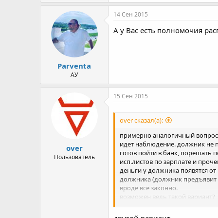
14 Сен 2015
А у Вас есть полномочия ра
Parventa
АУ
15 Сен 2015
over сказал(а):
примерно аналогичный вопрос, 
идет наблюдение. должник не
over
готов пойти в банк, порешать п
Пользователь
исп.листов по зарплате и проч
деньги у должника появятся от
должника (должник предъявит с
вроде все законно.
возможен ведь такой вариант?
или лучше не торопиться и уже 
другой вариант.