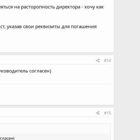
еяться на расторопность директора - хочу как
ист, указав свои реквизиты для погашения
#14
уководитель согласен)
#15
гласен)