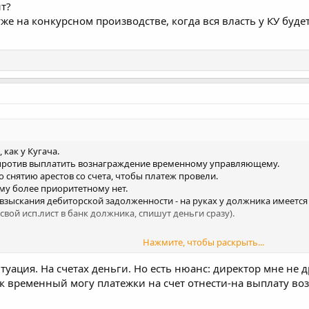
т?
же на конкурсном производстве, когда вся власть у КУ буде
как у Кугача.
 против выплатить вознаграждение временному управляющему.
о снятию арестов со счета, чтобы платеж провели.
ему более приоритетному нет.
 взыскания дебиторской задолженности - на руках у должника имеетс
вой исп.лист в банк должника, спишут деньги сразу).
Нажмите, чтобы раскрыть...
на конкурсном производстве, когда вся власть у КУ будет, получить с
туация. На счетах деньги. Но есть нюанс: директор мне не 
как временный могу платежки на счет отнести-на выплату в