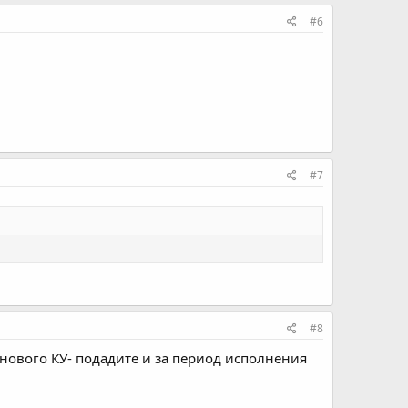
#6
#7
#8
нового КУ- подадите и за период исполнения