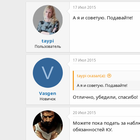
17 Июл 2015
А я и советую. Подавайте!
taypi
Пользователь
17 Июл 2015
V
taypi сказал(а):
А я и советую. Подавайте!
Vasgen
Отлично, убедили, спасибо!
Новичок
20 Июл 2015
Можете пока подать за набл
обязанностей КУ.