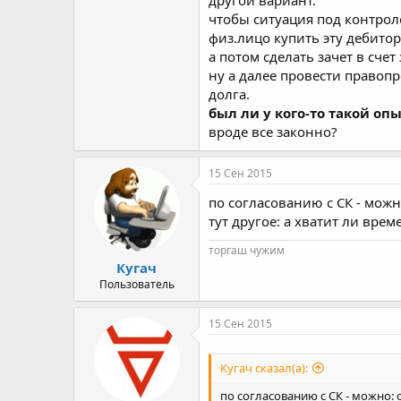
чтобы ситуация под контроле
физ.лицо купить эту дебиторк
а потом сделать зачет в сче
ну а далее провести правопр
долга.
был ли у кого-то такой опы
вроде все законно?
15 Сен 2015
по согласованию с СК - можн
тут другое: а хватит ли врем
торгаш чужим
Кугач
Пользователь
15 Сен 2015
Кугач сказал(а):
по согласованию с СК - можно: 