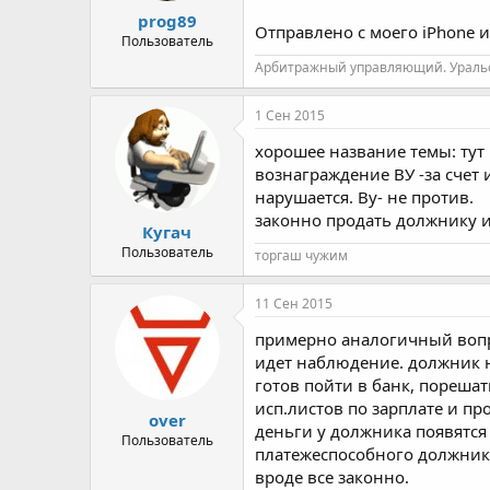
prog89
Отправлено с моего iPhone и
Пользователь
Арбитражный управляющий. Уральск
1 Сен 2015
хорошее название темы: тут 
вознаграждение ВУ -за счет 
нарушается. Ву- не против.
законно продать должнику 
Кугач
Пользователь
торгаш чужим
11 Сен 2015
примерно аналогичный вопро
идет наблюдение. должник 
готов пойти в банк, порешат
исп.листов по зарплате и пр
over
деньги у должника появятся
Пользователь
платежеспособного должника
вроде все законно.