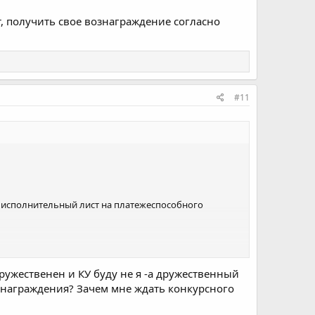
т, получить свое вознаграждение согласно
#11
я исполнительный лист на платежеспособного
вое вознаграждение согласно ст.134 ЗоБ?
дружественен и КУ буду не я -а дружественный
ознаграждения? Зачем мне ждать конкурсного