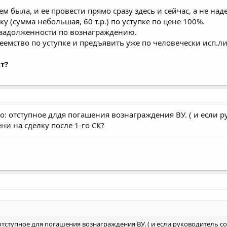
м была, и ее провести прямо сразу здесь и сейчас, а не над
у (сумма небольшая, 60 т.р.) по уступке по цене 100%.
т задолженности по вознаграждению.
еемство по уступке и предъявить уже по человечески исп.л
т?
о: отступное длдя погашения вознаграждения ВУ. ( и если р
ени на сделку после 1-го СК?
отступное для погашения вознаграждения ВУ. ( и если руководитель со