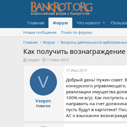
Главная
Форум
Что нового
Пользо
Новые сообщения
Поиск по форуму
Главная
Форум
Как получить вознаграждени
А
Д
Vasgen
17 Июл 2015
в
а
т
т
17 Июл 2015
о
а
V
Добрый день! Нужен совет:
р
н
т
а
конкурсного управляющего. 
е
ч
реализации имущества должн
м
а
100% не в/у). Как поступить
Vasgen
ы
л
направить на счет должника
а
Новичок
пусть будут в картотеке? По
АС о взыскании вознагражд