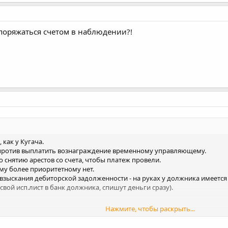
споряжаться счетом в наблюдении?!
как у Кугача.
 против выплатить вознаграждение временному управляющему.
о снятию арестов со счета, чтобы платеж провели.
ему более приоритетному нет.
 взыскания дебиторской задолженности - на руках у должника имеетс
вой исп.лист в банк должника, спишут деньги сразу).
Нажмите, чтобы раскрыть...
на конкурсном производстве, когда вся власть у КУ будет, получить с