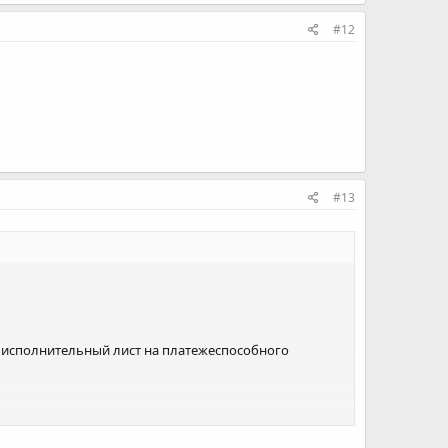
#12
#13
я исполнительный лист на платежеспособного
вое вознаграждение согласно ст.134 ЗоБ?