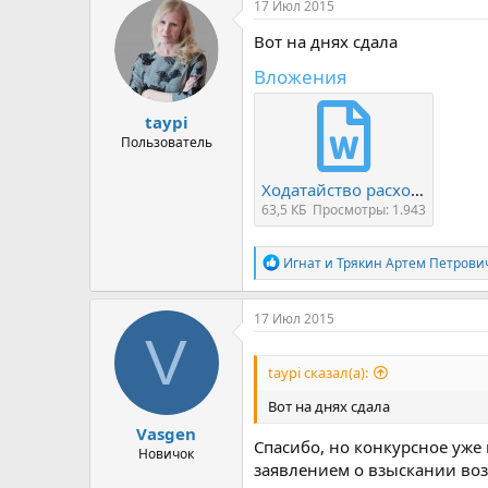
17 Июл 2015
Вот на днях сдала
Вложения
taypi
Пользователь
Ходатайство расходы.doc
63,5 КБ
Просмотры: 1.943
Р
Игнат
и
Трякин Артем Петрови
е
а
к
17 Июл 2015
ц
V
и
и
taypi сказал(а):
:
Вот на днях сдала
Vasgen
Спасибо, но конкурсное уже
Новичок
заявлением о взыскании воз