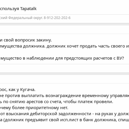
спользуя Tapatalk
ий Федеральный округ. 8-912-202-202-6
и свой вопросик закину.
имущества должника. должник хочет продать часть своего и
имущество в наблюдении для предстоящих расчетов с ВУ?
с, как у Кугача.
не против выплатить вознаграждение временному управля
ь по снятию арестов со счета, чтобы платеж провели.
очему более приоритетному нет.
 от взыскания дебиторской задолженности - на руках у дол
 (должник предъявит свой исп.лист в банк должника, спишу