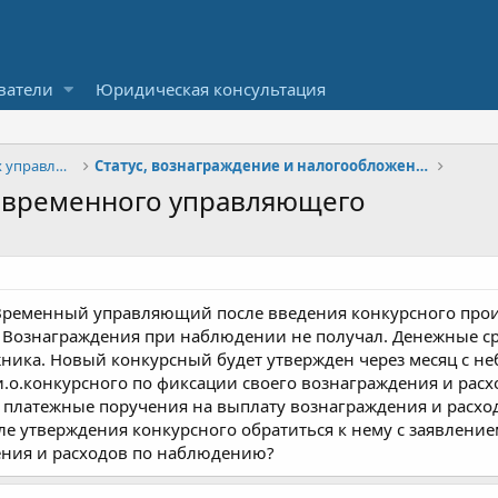
ватели
Юридическая консультация
Вопросы деятельности арбитражных управляющих и СРО
Статус, вознаграждение и налогообложение
е временного управляющего
 Временный управляющий после введения конкурсного произ
Вознаграждения при наблюдении не получал. Денежные сре
ика. Новый конкурсный будет утвержден через месяц с не
 и.о.конкурсного по фиксации своего вознаграждения и расхо
 платежные поручения на выплату вознаграждения и расхо
сле утверждения конкурсного обратиться к нему с заявлени
ения и расходов по наблюдению?