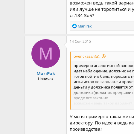
возможен ведь такой вариан
или лучше не торопиться и у
ст.134 ЗоБ?
Р
MariPak
е
а
к
14 Сен 2015
ц
M
и
и
over сказал(а):
:
примерно аналогичный вопрос, 
идет наблюдение. должник не
MariPak
готов пойти в банк, порешать п
Новичок
исп.листов по зарплате и проч
деньги у должника появятся от
должника (должник предъявит с
вроде все законно.
возможен ведь такой вариант?
или лучше не торопиться и уже 
У меня примерно такая же си
директору. По идее я ведь 
производства?