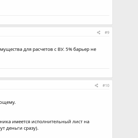
#9
мущества для расчетов с ВУ. 5% барьер не
#10
ющему.
жника имеется исполнительный лист на
т деньги сразу).