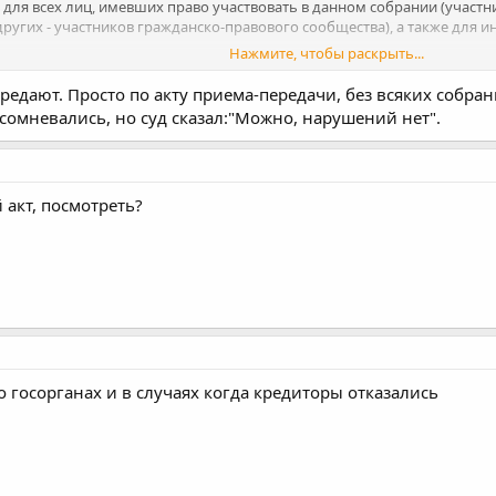
для всех лиц, имевших право участвовать в данном собрании (участн
ругих - участников гражданско-правового сообщества), а также для и
Нажмите, чтобы раскрыть...
ос (условно): Рапределить права требования среди кредиторов Долж
ения). Второй вопрос: "Признать конкурсных кредиторов обязанным
передают. Просто по акту приема-передачи, без всяких собр
омневались, но суд сказал:"Можно, нарушений нет".
 конкурсного кредитора, который не заключает соглашение, заключит
 акт, посмотреть?
 о госорганах и в случаях когда кредиторы отказались