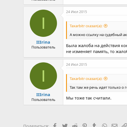
24 Июл 2015
I
Taxarbitr сказал(а):
А можно ссылку на судебный ак
IIIrina
Была жалоба на действия ко
Пользователь
не изменяет память, то жал
24 Июл 2015
I
Taxarbitr сказал(а):
Так там же речь идет только о 
IIIrina
Мы тоже так считали.
Пользователь
Facebook
Twitter
Reddit
Pinterest
Tumblr
WhatsAp
Элек
Поделиться: