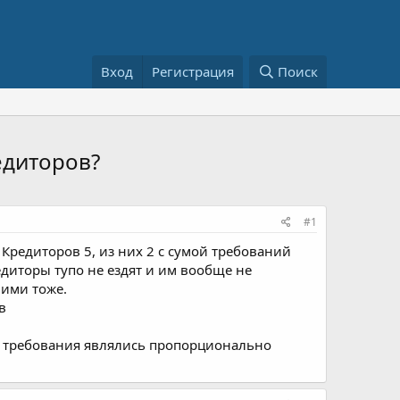
Вход
Регистрация
Поиск
едиторов?
#1
 Кредиторов 5, из них 2 с сумой требований
едиторы тупо не ездят и им вообще не
ими тоже.
в
 их требования являлись пропорционально