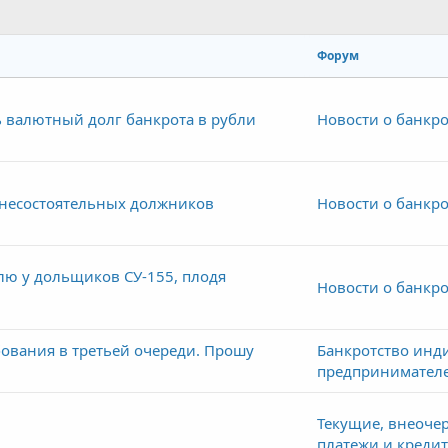
Форум
ь валютный долг банкрота в рубли
Новости о банкро
 несостоятельных должников
Новости о банкро
лю у дольщиков СУ-155, плодя
Новости о банкро
бования в третьей очереди. Прошу
Банкротство инд
предпринимателе
Текущие, внеоче
платежи и креди