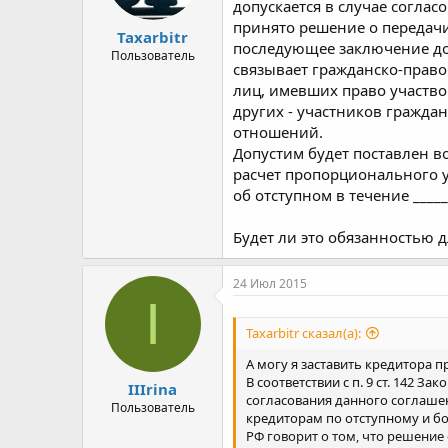
допускается в случае согла
принято решение о передачи
Taxarbitr
последующее заключение дого
Пользователь
связывает гражданско-право
лиц, имевших право участво
других - участников граждан
отношений.
Допустим будет поставлен в
расчет пропорционального 
об отступном в течение _____
Будет ли это обязанностью 
24 Июл 2015
I
Taxarbitr сказал(а):
А могу я заставить кредитора 
В соответствии с п. 9 ст. 142 
IIIrina
согласования данного соглаше
Пользователь
кредиторам по отступному и бо
РФ говорит о том, что решение