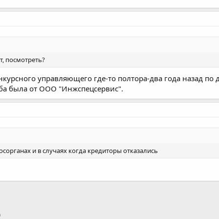
т, посмотреть?
нкурсного управляющего где-то полтора-два года назад по 
оба была от ООО "Инжспецсервис".
госорганах и в случаях когда кредиторы отказались
p
тронная почта
Ссылка