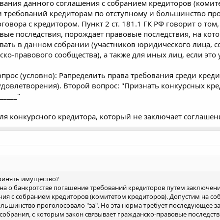
сования данного соглашения с собранием кредиторов (комит
 требований кредиторам по отступному и большинство прог
вора с кредитором. Пункт 2 ст. 181.1 ГК РФ говорит о том
вые последствия, порождает правовые последствия, на кот
вать в данном собрании (участников юридического лица, с
ско-правового сообщества), а также для иных лиц, если это
опрос (условно): Рапределить права требования среди кре
удовлетворения). Второй вопрос: "Признать конкурсных к
_____"
для конкурсного кредитора, который не заключает соглашен
принять имущество?
Закона о банкротстве погашение требований кредиторов путем заключен
ния с собранием кредиторов (комитетом кредиторов). Допустим на с
льшинство проголосовало "за". Но эта норма требует последующее зак
 собрания, с которым закон связывает гражданско-правовые последст