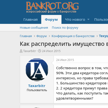
Главная
Форум
Что нового
Пользо
Новые сообщения
Поиск по форуму
Главная
Форум
Конференция о банкротстве
Как распределить имущество 
А
Д
Taxarbitr
24 Июл 2015
в
а
т
т
24 Июл 2015
о
а
Собственно вопрос в том, чт
р
н
т
а
90%. Эти два кредитора сог
е
ч
интересно, но права требо
м
а
1. Большинство кредиторов 
Taxarbitr
ы
л
2. 2 кредитора примут права
а
Пользователь
Что делать, как поступить 
удовлетворенными?