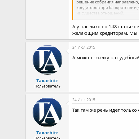
решение собрания направлено, 
кредиторов при банкротстве и д
из существа отношений.
Допустим будет поставлен вопр
пропорционального удовлетвор
А у нас лихо по 148 статье 
__________"
желающим кредиторам. Мы с
Будет ли это обязанностью для
24 Июл 2015
А можно ссылку на судебный
Taxarbitr
Пользователь
24 Июл 2015
Так там же речь идет только
Taxarbitr
Пользователь