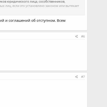
иков юридического лица, сособственников,
ных лиц, если это установлено законом или вытекает
ника следующим образом: (идет расчет
и заключить соглашение об отступном в течение
аний и соглашений об отступном. Всем
ь его?
#6
#7