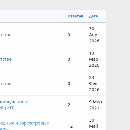
Ответов
Дата
30
тстве
0
Апр
2026
13
тстве
0
Мар
2026
24
тстве
0
Фев
2026
ивидуальных
9 Мар
2
й (ИП)
2021
30
редные и зареестровые
12
Май
торы