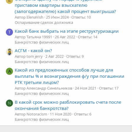
E
приставом квартиры взыскателю
(залогодержателю) какой процент выигрыша?
Автор ElenaVish
25 Июн 2024
Ответы: 10
Оспаривание сделок должника
Какой банк выбрать на этапе реструктуризации
Т
Автор Татьяна 19991
26 Авг 2022
Ответы: 14
Банкротство физических лиц
АСГМ - какой он?
Автор tom jerry
2 Авг 2022
Ответы: 9
Банкротство физических лиц
Какой из предложенных способов лучше для
А
выплаты % и вознаграждения ф/у при погашении
РТК третьим лицом?
Автор Александр Синельников
24 Ноя 2021
Ответы: 17
Банкротство физических лиц
В какой срок можно разблокировать счета после
N
окончания банкротства?
Автор Notoracism
11 Ноя 2020
Ответы: 6
Банкротство физических лиц