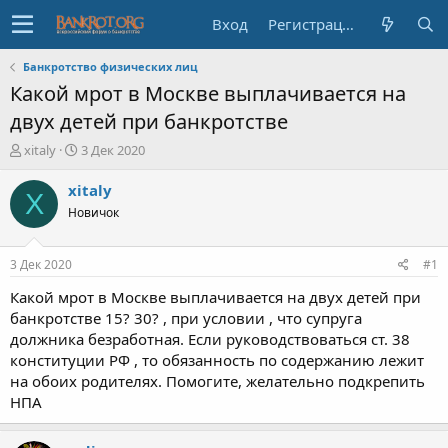
Вход
Регистрация
Банкротство физических лиц
Какой мрот в Москве выплачивается на
двух детей при банкротстве
А
Д
xitaly
3 Дек 2020
в
а
т
т
xitaly
X
о
а
Новичок
р
н
т
а
е
ч
3 Дек 2020
#1
м
а
ы
л
Какой мрот в Москве выплачивается на двух детей при
а
банкротстве 15? 30? , при условии , что супруга
должника безработная. Если руководствоваться ст. 38
конституции РФ , то обязанность по содержанию лежит
на обоих родителях. Помогите, желательно подкрепить
НПА