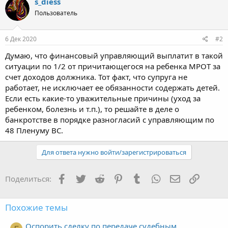
s_diess
Пользователь
6 Дек 2020
#2
Думаю, что финансовый управляющий выплатит в такой
ситуации по 1/2 от причитающегося на ребенка МРОТ за
счет доходов должника. Тот факт, что супруга не
работает, не исключает ее обязанности содержать детей.
Если есть какие-то уважительные причины (уход за
ребенком, болезнь и т.п.), то решайте в деле о
банкротстве в порядке разногласий с управляющим по
48 Пленуму ВС.
Для ответа нужно войти/зарегистрироваться
Facebook
Twitter
Reddit
Pinterest
Tumblr
WhatsApp
Электронная
Ссылка
Поделиться:
Похожие темы
Оспорить сделку по передаче судебным