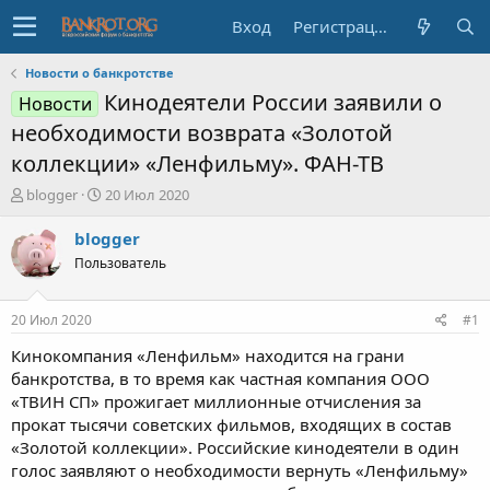
Вход
Регистрация
Новости о банкротстве
Кинодеятели России заявили о
Новости
необходимости возврата «Золотой
коллекции» «Ленфильму». ФАН-ТВ
А
Д
blogger
20 Июл 2020
в
а
т
т
blogger
о
а
Пользователь
р
н
т
а
е
ч
20 Июл 2020
#1
м
а
ы
л
Кинокомпания «Ленфильм» находится на грани
а
банкротства, в то время как частная компания ООО
«ТВИН СП» прожигает миллионные отчисления за
прокат тысячи советских фильмов, входящих в состав
«Золотой коллекции». Российские кинодеятели в один
голос заявляют о необходимости вернуть «Ленфильму»