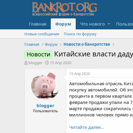
Главная
Форум
Что нового
Пользо
Новые сообщения
Поиск по форуму
Главная
Форум
Новости о банкротстве
Китайские власти дад
Новости
А
Д
blogger
15 Апр 2020
в
а
т
т
15 Апр 2020
о
а
Автомобильная отрасль Кита
р
н
т
а
покупку автомобилей. Об эт
е
ч
процента в первом квартале
м
а
феврале продажи упали на 7
blogger
ы
л
марте продажи сократились
а
Пользователь
миллионов человек прямо ил
Читайте далее...