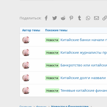
Facebook
Twitter
Reddit
Pinterest
Tumblr
WhatsAp
Элек
Поделиться:
Автор темы
Похожие темы
Китайские банки начали п
Новости
Китайские журналисты пр
Новости
Банкротство или китайски
Новости
Китайские долги назвали
Новости
Теневые китайские финан
Новости
Главная
Форум
Новости о банкротстве