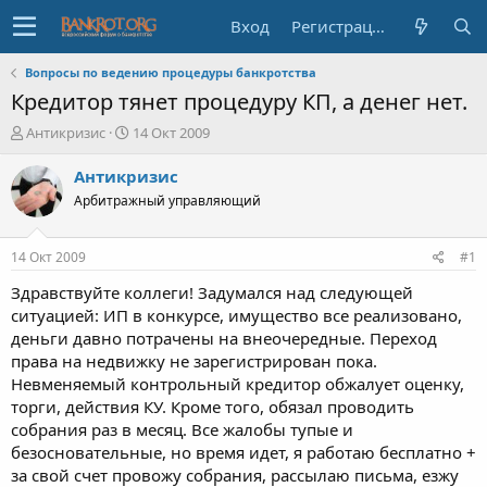
Вход
Регистрация
Вопросы по ведению процедуры банкротства
Кредитор тянет процедуру КП, а денег нет.
А
Д
Антикризис
14 Окт 2009
в
а
т
т
Антикризис
о
а
Арбитражный управляющий
р
н
т
а
е
ч
14 Окт 2009
#1
м
а
ы
л
Здравствуйте коллеги! Задумался над следующей
а
ситуацией: ИП в конкурсе, имущество все реализовано,
деньги давно потрачены на внеочередные. Переход
права на недвижку не зарегистрирован пока.
Невменяемый контрольный кредитор обжалует оценку,
торги, действия КУ. Кроме того, обязал проводить
собрания раз в месяц. Все жалобы тупые и
безосновательные, но время идет, я работаю бесплатно +
за свой счет провожу собрания, рассылаю письма, езжу