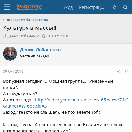
Вход
Регистрация
Все, кроме банкротства
Культуру в массы!!!
А
Д
Денис Лобаненко
30 Окт 2010
в
а
т
т
Денис Лобаненко
о
а
Честный рейдер
р
н
т
а
е
ч
30 Окт 2010
#1
м
а
ы
л
Вот узнал сегодня.... Мощная группа... "Унесенные
а
ветки"...
А откуда узнал?
А вот отсюда -
http://video.yandex.ru/users/sv-65/view/74/?
cauthor=sv-65&cid=3
Заходите (кто не слышал), не пожалеете:rofl:
Кстати, Пенза. А поскольку вечер во Владимире только
разворачивается , продолжим?