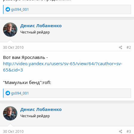
Р
gs094_001
е
а
к
Денис Лобаненко
ц
Честный рейдер
и
и
:
30 Окт 2010
#2
Вот вам Ярославль -
http://video.yandex.ru/users/sv-65/view/64/?cauthor=sv-
65&cid=3
"Мамульки бенд":rofl:
Р
gs094_001
е
а
к
Денис Лобаненко
ц
Честный рейдер
и
и
:
30 Окт 2010
#3