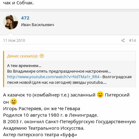
чак и Собчак.
472
Иван Васильевич
11 Ноя 2010
#14
Денис сказал(а):
А тем временем...
Во Владимире опять предпраздничное настроение...
http://www.youtube.com/watch?v=NdTMa1r_RR4
- Волгоградская
песня новой (для нас на сегодня) звезды youtubа....
А казачок то (комбайнер т.е.) засланный
Питерский
он
Игорь Растеряев, он же Че Гевара
Родился 10 августа 1980 г. в Ленинграде.
В 2003 г. окончил Санкт-Петербургскую Государственную
Академию Театрального Искусства.
Актер питерского театра «Буфф»