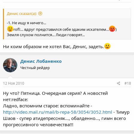
Денис сказал(а):
-1. Не ищу я ничего...
rofl:... вдруг представился себе эдаким искателем...
)
Земля слухом полнится... Люди говорят...
Ни коим образом не хотел Вас, Денис, задеть.
Денис Лобаненко
Честный рейдер
12 Ноя 2010
#18
Ну что? Пятница. Очередная серия? А новостей
нет:redface:
Ладно, вспомним старое: вспоминайте -
http://video.mail.ru/mail/b-repa-58/3054/3052.html
- Тимур
Шаов - супер атидепрессняк..., обалденно..., гимн всего
прогрессивного человечества!!!