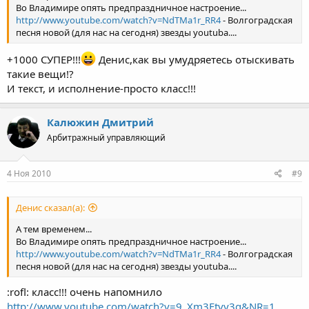
Во Владимире опять предпраздничное настроение...
http://www.youtube.com/watch?v=NdTMa1r_RR4
- Волгоградская
песня новой (для нас на сегодня) звезды youtubа....
+1000 СУПЕР!!!
Денис,как вы умудряетесь отыскивать
такие вещи!?
И текст, и исполнение-просто класс!!!
Калюжин Дмитрий
Арбитражный управляющий
4 Ноя 2010
#9
Денис сказал(а):
А тем временем...
Во Владимире опять предпраздничное настроение...
http://www.youtube.com/watch?v=NdTMa1r_RR4
- Волгоградская
песня новой (для нас на сегодня) звезды youtubа....
:rofl: класс!!! очень напомнило
http://www.youtube.com/watch?v=9_Xm3Ftvy3g&NR=1