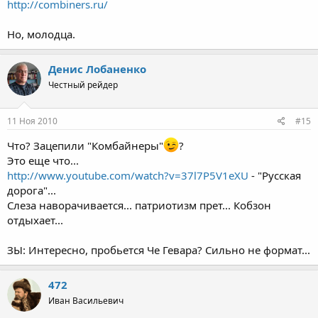
http://combiners.ru/
Но, молодца.
Денис Лобаненко
Честный рейдер
11 Ноя 2010
#15
Что? Зацепили "Комбайнеры"
?
Это еще что...
http://www.youtube.com/watch?v=37l7P5V1eXU
- "Русская
дорога"...
Слеза наворачивается... патриотизм прет... Кобзон
отдыхает...
ЗЫ: Интересно, пробьется Че Гевара? Сильно не формат...
472
Иван Васильевич