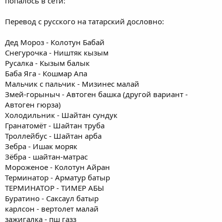
попалось в сети:
Перевод с русского на татарский дословно:
Дед Мороз - Колотун Бабай
Снегурочка - Ништяк кызым
Русалка - Кызым балык
Баба Яга - Кошмар Апа
Мальчик с пальчик - Мизинес малай
Змей-горыныч - Автоген башка (другой вариант -
Автоген гюрза)
Холодильник - Шайтан сундук
Гранатомёт - Шайтан труба
Троллейбус - Шайтан арба
Зебра - Ишак моряк
Зёбра - шайтан-матрас
Мороженое - Колотун Айран
Терминатор - Арматур батыр
ТЕРМИНАТОР - ТИМЕР АБЫ
Буратино - Саксаул батыр
карлсон - вертолет малай
зажигалка - пш газз