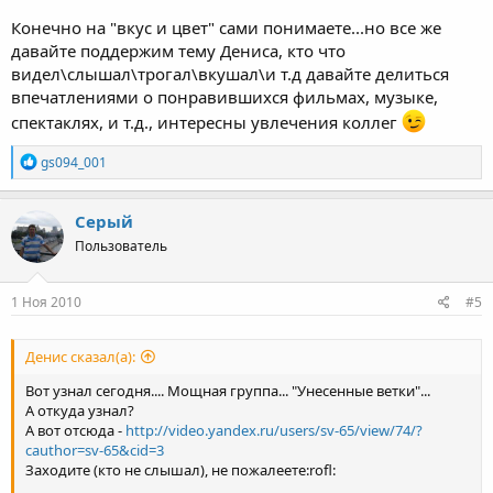
Конечно на "вкус и цвет" сами понимаете...но все же
давайте поддержим тему Дениса, кто что
видел\слышал\трогал\вкушал\и т.д давайте делиться
впечатлениями о понравившихся фильмах, музыке,
спектаклях, и т.д., интересны увлечения коллег
Р
gs094_001
е
а
к
Серый
ц
Пользователь
и
и
:
1 Ноя 2010
#5
Денис сказал(а):
Вот узнал сегодня.... Мощная группа... "Унесенные ветки"...
А откуда узнал?
А вот отсюда -
http://video.yandex.ru/users/sv-65/view/74/?
cauthor=sv-65&cid=3
Заходите (кто не слышал), не пожалеете:rofl: