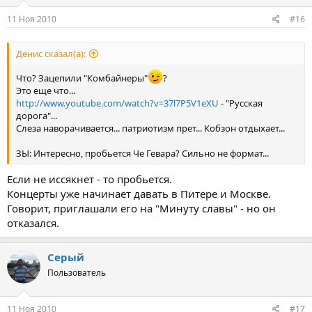
11 Ноя 2010
#16
Денис сказал(а):
Что? Зацепили "Комбайнеры"
?
Это еще что...
http://www.youtube.com/watch?v=37l7P5V1eXU
- "Русская
дорога"...
Слеза наворачивается... патриотизм прет... Кобзон отдыхает...
ЗЫ: Интересно, пробьется Че Гевара? Сильно не формат...
Если не иссякнет - то пробьется.
Концерты уже начинает давать в Питере и Москве.
Говорит, приглашали его на "Минуту славы" - но он
отказался.
Серый
Пользователь
11 Ноя 2010
#17