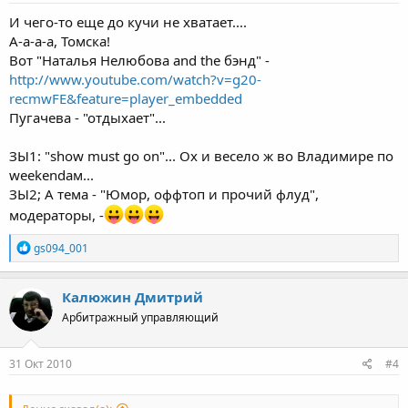
И чего-то еще до кучи не хватает....
А-а-а-а, Томска!
Вот "Наталья Нелюбова and the бэнд" -
http://www.youtube.com/watch?v=g20-
recmwFE&feature=player_embedded
Пугачева - "отдыхает"...
ЗЫ1: "show must go on"... Ох и весело ж во Владимире по
weekendам...
ЗЫ2; А тема - "Юмор, оффтоп и прочий флуд",
модераторы, -
Р
gs094_001
е
а
к
Калюжин Дмитрий
ц
Арбитражный управляющий
и
и
:
31 Окт 2010
#4