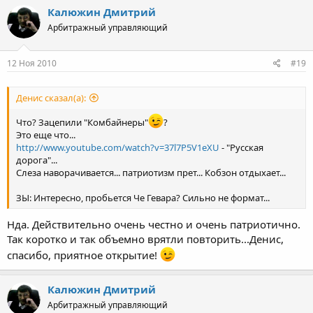
Калюжин Дмитрий
Арбитражный управляющий
12 Ноя 2010
#19
Денис сказал(а):
Что? Зацепили "Комбайнеры"
?
Это еще что...
http://www.youtube.com/watch?v=37l7P5V1eXU
- "Русская
дорога"...
Слеза наворачивается... патриотизм прет... Кобзон отдыхает...
ЗЫ: Интересно, пробьется Че Гевара? Сильно не формат...
Нда. Действительно очень честно и очень патриотично.
Так коротко и так объемно врятли повторить...Денис,
спасибо, приятное открытие!
Калюжин Дмитрий
Арбитражный управляющий