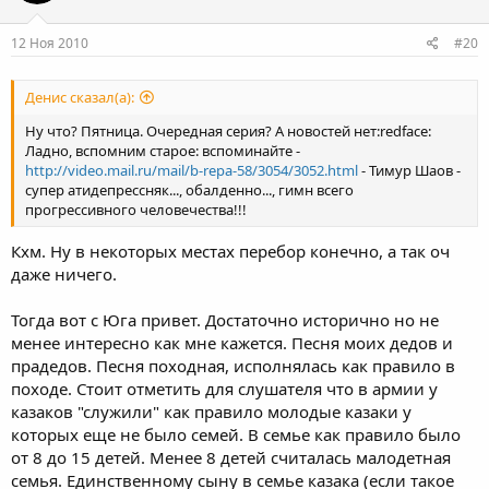
12 Ноя 2010
#20
Денис сказал(а):
Ну что? Пятница. Очередная серия? А новостей нет:redface:
Ладно, вспомним старое: вспоминайте -
http://video.mail.ru/mail/b-repa-58/3054/3052.html
- Тимур Шаов -
супер атидепрессняк..., обалденно..., гимн всего
прогрессивного человечества!!!
Кхм. Ну в некоторых местах перебор конечно, а так оч
даже ничего.
Тогда вот с Юга привет. Достаточно исторично но не
менее интересно как мне кажется. Песня моих дедов и
прадедов. Песня походная, исполнялась как правило в
походе. Стоит отметить для слушателя что в армии у
казаков "служили" как правило молодые казаки у
которых еще не было семей. В семье как правило было
от 8 до 15 детей. Менее 8 детей считалась малодетная
семья. Единственному сыну в семье казака (если такое