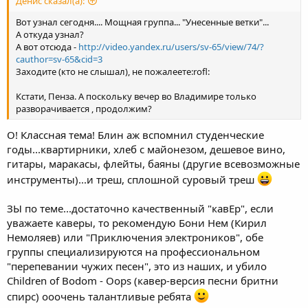
Денис сказал(а):
Вот узнал сегодня.... Мощная группа... "Унесенные ветки"...
А откуда узнал?
А вот отсюда -
http://video.yandex.ru/users/sv-65/view/74/?
cauthor=sv-65&cid=3
Заходите (кто не слышал), не пожалеете:rofl:
Кстати, Пенза. А поскольку вечер во Владимире только
разворачивается , продолжим?
О! Классная тема! Блин аж вспомнил студенческие
годы...квартирники, хлеб с майонезом, дешевое вино,
гитары, маракасы, флейты, баяны (другие всевозможные
инструменты)...и треш, сплошной суровый треш
ЗЫ по теме...достаточно качественный "кавЕр", если
уважаете каверы, то рекомендую Бони Нем (Кирил
Немоляев) или "Приключения электроников", обе
группы специализируются на профессиональном
"перепевании чужих песен", это из наших, и убило
Children of Bodom - Oops (кавер-версия песни бритни
спирс) ооочень талантливые ребята