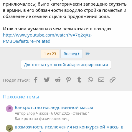
приключалось) было категорически запрещено служить
в армии, в его обязанности входило стройка поместья и
обзаведение семьей с целью продолжения рода.
Итак о чем думали и о чем пели казаки в походах...
http://www.youtube.com/watch?v=7q2qXz-
PM3Q&feature=related
Последняя
1 из 23
Вперед
Для ответа нужно войти/зарегистрироваться
Facebook
Twitter
Reddit
Pinterest
Tumblr
WhatsApp
Электронная
Ссылка
Поделиться:
Похожие темы
Банкротство наследственной массы
Е
Автор Егор Чижов
6 Окт 2025
Ответы: 1
Банкротство физических лиц
возможность исключения из конкурсной массы в
S