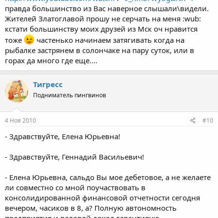
правда большинство из Вас наверное слышали\видели.
Жителей Златоглавой прошу не серчать на меня :wub:
кстати большинству моих друзей из Мск оч нравится
тоже
частенько начинаем затягивать когда на
рыбалке застрянем в солончаке на пару суток, или в
горах да много где еще....
Тигресс
Подниматель пингвинов
4 Ноя 2010
#10
- Здравствуйте, Елена Юрьевна!
- Здравствуйте, Геннадий Васильевич!
- Елена Юрьевна, сальдо Вы мое дебетовое, а не желаете
ли совместно со мной поучаствовать в
консолидированной финансовой отчетности сегодня
вечером, часиков в 8, а? Полную автономность
предприятия и валовой доход гарантирую.