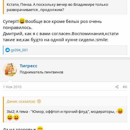
Кстати, Пенза. А поскольку вечер во Владимире только
разворачивается , продолжим?
Супер!!!
Вообще все кроме белых роз очень
понравилось.
Дмитрий, как я с вами согласен.Воспоминания,кстати
такие же,как будто на одной кухне сидели.:smile:
Р
gs094_001
е
а
к
Тигресс
ц
Подниматель пингвинов
и
и
:
1 Ноя 2010
#6
Денис сказал(а):
ЗЫ2; А тема - "Юмор, оффтоп и прочий флуд", модераторы, -
Да на здоровье