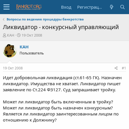
Вход
Регистрация
Вопросы по ведению процедуры банкротства
Ликвидатор - конкурсный управляющий
А
Д
КАН
19 Окт 2008
в
а
т
т
КАН
о
а
Пользователь
р
н
т
а
е
ч
19 Окт 2008
#1
м
а
ы
л
Идет добровольная ликвидация (cт.61-65 ГК). Назначен
а
ликвидатор. Имущества не хватает. Ликвидатор пишет
заявление по Ст.224 ФЗ127. Суд запрашивает тройку.
Может ли ликвидатор быть включенным в тройку?
Может ли ликвидатор быть назначен конкурсным?
Является ли ликвидатор заинтересованным лицом по
отношению к Должнику?