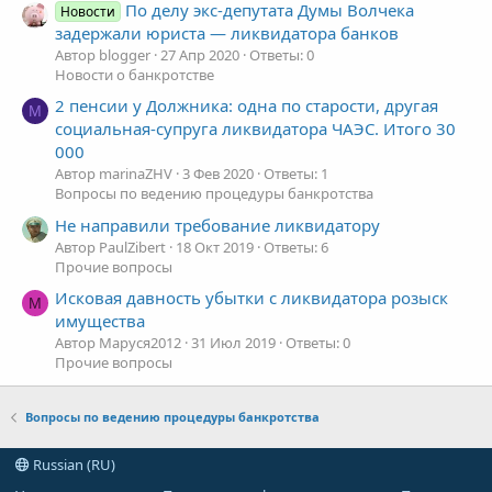
По делу экс-депутата Думы Волчека
Новости
задержали юриста — ликвидатора банков
Автор blogger
27 Апр 2020
Ответы: 0
Новости о банкротстве
2 пенсии у Должника: одна по старости, другая
M
социальная-супруга ликвидатора ЧАЭС. Итого 30
000
Автор marinaZHV
3 Фев 2020
Ответы: 1
Вопросы по ведению процедуры банкротства
Не направили требование ликвидатору
Автор PaulZibert
18 Окт 2019
Ответы: 6
Прочие вопросы
Исковая давность убытки с ликвидатора розыск
М
имущества
Автор Маруся2012
31 Июл 2019
Ответы: 0
Прочие вопросы
Вопросы по ведению процедуры банкротства
Russian (RU)