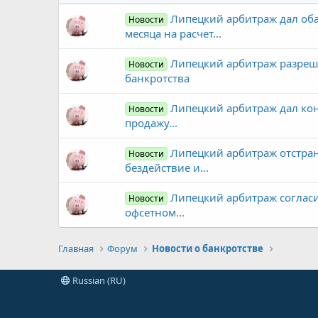
Липецкий арбитраж дал об
Новости
месяца на расчет...
Липецкий арбитраж разреш
Новости
банкротства
Липецкий арбитраж дал ко
Новости
продажу...
Липецкий арбитраж отстра
Новости
бездействие и...
Липецкий арбитраж согласи
Новости
офсетном...
Главная
Форум
Новости о банкротстве
Russian (RU)