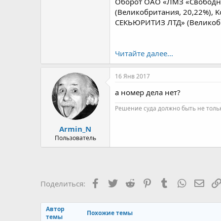
Оборот ОАО «ЛМЗ «Свободный
(Великобритания, 20,22%), K
СЕКЬЮРИТИЗ ЛТД» (Великобри
Читайте далее...
16 Янв 2017
а номер дела нет?
Решение суда должно быть не толь
Armin_N
Пользователь
Facebook
Twitter
Reddit
Pinterest
Tumblr
WhatsAp
Элек
Поделиться:
Автор
Похожие темы
темы