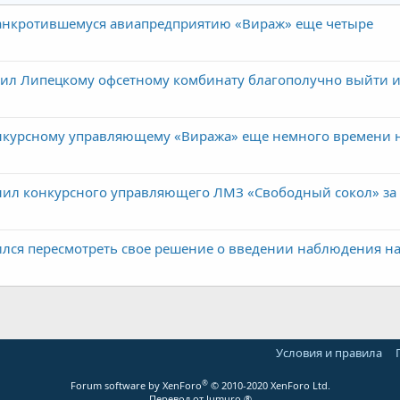
анкротившемуся авиапредприятию «Вираж» еще четыре
ил Липецкому офсетному комбинату благополучно выйти и
нкурсному управляющему «Виража» еще немного времени 
нил конкурсного управляющего ЛМЗ «Свободный сокол» за
лся пересмотреть свое решение о введении наблюдения н
Условия и правила
®
Forum software by XenForo
© 2010-2020 XenForo Ltd.
Перевод от Jumuro ®