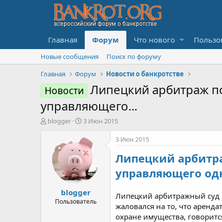
Главная
Форум
Что нового
Пользо
Новые сообщения
Поиск по форуму
Главная
Форум
Новости о банкротстве
Липецкий арбитраж п
Новости
управляющего...
А
Д
blogger
3 Июн 2015
в
а
т
т
3 Июн 2015
о
а
Липецкий арбитра
р
н
т
а
управляющего од
е
ч
м
а
blogger
ы
л
Липецкий арбитражный суд 
а
Пользователь
жаловался на то, что аренд
охране имущества, говорится