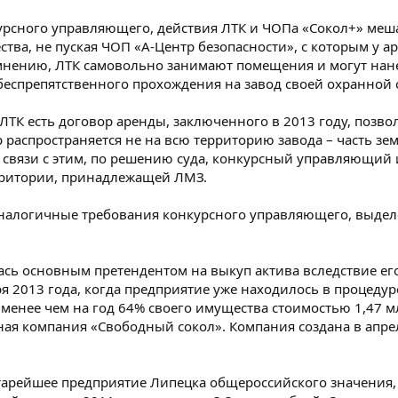
курсного управляющего, действия ЛТК и ЧОПа «Сокол+» ме
ства, не пуская ЧОП «А-Центр безопасности», с которым у
о мнению, ЛТК самовольно занимают помещения и могут нан
 беспрепятственного прохождения на завод своей охранной
 ЛТК есть договор аренды, заключенного в 2013 году, поз
распространяется не на всю территорию завода – часть зем
В связи с этим, по решению суда, конкурсный управляющий
рритории, принадлежащей ЛМЗ.
аналогичные требования конкурсного управляющего, выдел
ась основным претендентом на выкуп актива вследствие ег
ря 2013 года, когда предприятие уже находилось в процед
у менее чем на год 64% своего имущества стоимостью 1,47 
ная компания «Свободный сокол». Компания создана в апре
тарейшее предприятие Липецка общероссийского значения,