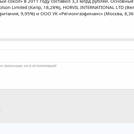
 сокол» в 2011 году составил 3,3 млрд рублей. Основные
olson Limited (Кипр, 18,28%), HORVIL INTERNATIONAL LTD (
тания, 9,95%) и ООО УК «Регионгазфинанс» (Москва, 8,36
ко законным, но и исполнимым!
p
тронная почта
Ссылка