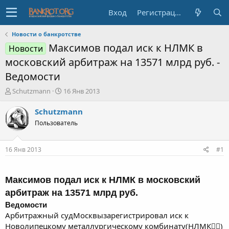
Вход
Регистрация
Новости о банкротстве
Максимов подал иск к НЛМК в
Новости
московский арбитраж на 13571 млрд руб. -
Ведомости
А
Д
Schutzmann
16 Янв 2013
в
а
т
т
Schutzmann
о
а
Пользователь
р
н
т
а
е
ч
16 Янв 2013
#1
м
а
ы
л
а
Максимов подал иск к НЛМК в московский
арбитраж на 13571 млрд руб.
Ведомости
Арбитражный судМосквызарегистрировал иск к
Новолипецкому металлургическому комбинату(НЛМК)