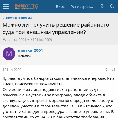
Вход
Регистрация
Прочие вопросы
Можно ли получить решение районного
суда при внешнем управлении?
А
Д
marika_2001
12 Ноя 2009
в
а
т
т
marika_2001
M
о
а
Новичок
р
н
т
а
е
ч
12 Ноя 2009
#1
м
а
ы
л
Здравствуйте, с банкротством сталкиваюсь впервые. Кто
а
знает, подскажите, пожалуйста.
От имени физ лица подали иск в районный суд по
взысканию неустойки за просрочку ввода объекта в
эксплуатацию, штрафа, морального вреда по договору о
долевом участии в строительстве. В СЗ выяснилось, что
у ответчика введена процедура внешнего управления. В
соответствии со ст. 94 ФЗ о банкротстве требования